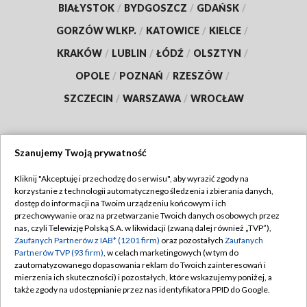
BIAŁYSTOK
/
BYDGOSZCZ
/
GDAŃSK
/
GORZÓW WLKP.
/
KATOWICE
/
KIELCE
/
KRAKÓW
/
LUBLIN
/
ŁÓDŹ
/
OLSZTYN
/
OPOLE
/
POZNAŃ
/
RZESZÓW
/
SZCZECIN
/
WARSZAWA
/
WROCŁAW
Szanujemy Twoją prywatność
Dołącz do nas:
Kliknij "Akceptuję i przechodzę do serwisu", aby wyrazić zgody na
korzystanie z technologii automatycznego śledzenia i zbierania danych,
TVP
dostęp do informacji na Twoim urządzeniu końcowym i ich
Abonament TVP
przechowywanie oraz na przetwarzanie Twoich danych osobowych przez
Regulamin TVP
nas, czyli Telewizję Polską S.A. w likwidacji (zwaną dalej również „TVP”),
Emisja w TVP
Polityka prywatności
Zaufanych Partnerów z IAB* (1201 firm)
oraz pozostałych
Zaufanych
Partnerów TVP (93 firm)
, w celach marketingowych (w tym do
Centrum informacji TVP
Moje zgody
zautomatyzowanego dopasowania reklam do Twoich zainteresowań i
mierzenia ich skuteczności) i pozostałych, które wskazujemy poniżej, a
Naziemna Telewizja Cyfrowa
Pomoc
także zgody na udostępnianie przez nas identyfikatora PPID do Google.
Sklep TVP