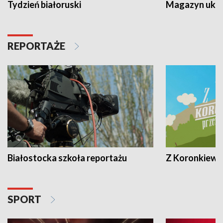
Tydzień białoruski
Magazyn ukra
REPORTAŻE
Białostocka szkoła reportażu
Z Koronkiewic
SPORT