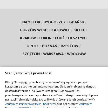
BIAŁYSTOK
/
BYDGOSZCZ
/
GDAŃSK
/
GORZÓW WLKP.
/
KATOWICE
/
KIELCE
/
KRAKÓW
/
LUBLIN
/
ŁÓDŹ
/
OLSZTYN
/
OPOLE
/
POZNAŃ
/
RZESZÓW
/
SZCZECIN
/
WARSZAWA
/
WROCŁAW
Szanujemy Twoją prywatność
Dołącz do nas:
Kliknij "Akceptuję i przechodzę do serwisu", aby wyrazić zgody na
korzystanie z technologii automatycznego śledzenia i zbierania danych,
TVP
dostęp do informacji na Twoim urządzeniu końcowym i ich
Abonament TVP
przechowywanie oraz na przetwarzanie Twoich danych osobowych przez
Regulamin TVP
nas, czyli Telewizję Polską S.A. w likwidacji (zwaną dalej również „TVP”),
Emisja w TVP
Polityka prywatności
Zaufanych Partnerów z IAB* (1201 firm)
oraz pozostałych
Zaufanych