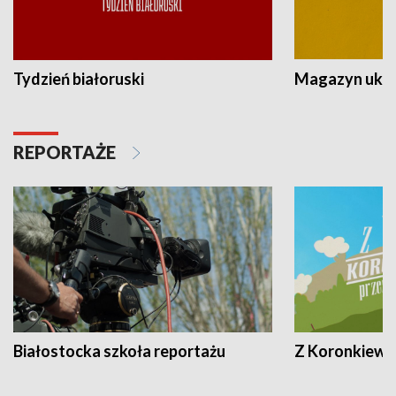
Tydzień białoruski
Magazyn ukra
REPORTAŻE
Białostocka szkoła reportażu
Z Koronkiewic