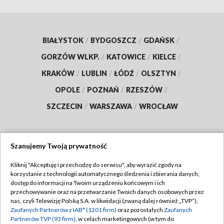
BIAŁYSTOK
/
BYDGOSZCZ
/
GDAŃSK
/
GORZÓW WLKP.
/
KATOWICE
/
KIELCE
/
KRAKÓW
/
LUBLIN
/
ŁÓDŹ
/
OLSZTYN
/
OPOLE
/
POZNAŃ
/
RZESZÓW
/
SZCZECIN
/
WARSZAWA
/
WROCŁAW
Szanujemy Twoją prywatność
Dołącz do nas:
Kliknij "Akceptuję i przechodzę do serwisu", aby wyrazić zgody na
korzystanie z technologii automatycznego śledzenia i zbierania danych,
TVP
dostęp do informacji na Twoim urządzeniu końcowym i ich
Abonament TVP
przechowywanie oraz na przetwarzanie Twoich danych osobowych przez
Regulamin TVP
nas, czyli Telewizję Polską S.A. w likwidacji (zwaną dalej również „TVP”),
Emisja w TVP
Polityka prywatności
Zaufanych Partnerów z IAB* (1201 firm)
oraz pozostałych
Zaufanych
Partnerów TVP (93 firm)
, w celach marketingowych (w tym do