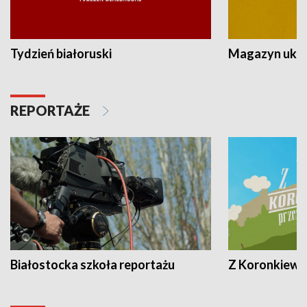
Tydzień białoruski
Magazyn ukra
REPORTAŻE
Białostocka szkoła reportażu
Z Koronkiewic