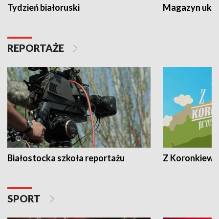
Tydzień białoruski
Magazyn ukra
REPORTAŻE
Białostocka szkoła reportażu
Z Koronkiewic
SPORT