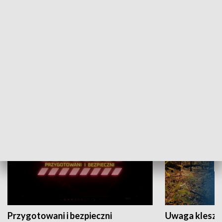
Grajmy Swoje
Białostocki Te
NAUKA I EDUKACJA
Przygotowani i bezpieczni
Uwaga kleszc