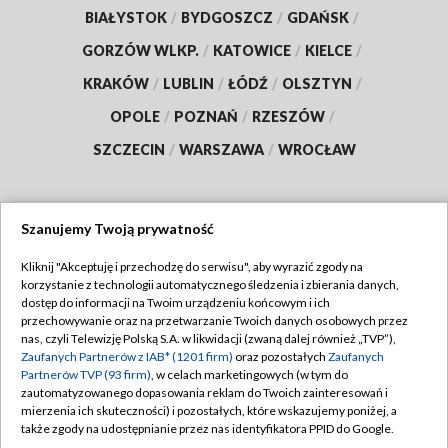
BIAŁYSTOK
/
BYDGOSZCZ
/
GDAŃSK
/
GORZÓW WLKP.
/
KATOWICE
/
KIELCE
/
KRAKÓW
/
LUBLIN
/
ŁÓDŹ
/
OLSZTYN
/
OPOLE
/
POZNAŃ
/
RZESZÓW
/
SZCZECIN
/
WARSZAWA
/
WROCŁAW
Szanujemy Twoją prywatność
Dołącz do nas:
Kliknij "Akceptuję i przechodzę do serwisu", aby wyrazić zgody na
korzystanie z technologii automatycznego śledzenia i zbierania danych,
TVP
dostęp do informacji na Twoim urządzeniu końcowym i ich
Abonament TVP
przechowywanie oraz na przetwarzanie Twoich danych osobowych przez
Regulamin TVP
nas, czyli Telewizję Polską S.A. w likwidacji (zwaną dalej również „TVP”),
Emisja w TVP
Polityka prywatności
Zaufanych Partnerów z IAB* (1201 firm)
oraz pozostałych
Zaufanych
Partnerów TVP (93 firm)
, w celach marketingowych (w tym do
Centrum informacji TVP
Moje zgody
zautomatyzowanego dopasowania reklam do Twoich zainteresowań i
mierzenia ich skuteczności) i pozostałych, które wskazujemy poniżej, a
Naziemna Telewizja Cyfrowa
Pomoc
także zgody na udostępnianie przez nas identyfikatora PPID do Google.