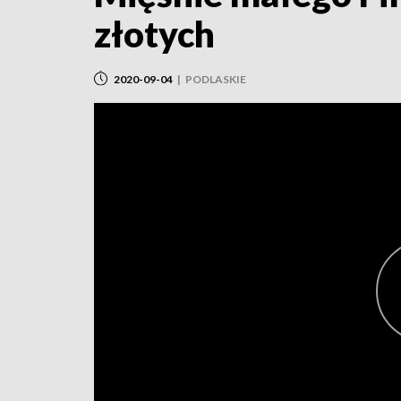
złotych
2020-09-04
|
PODLASKIE