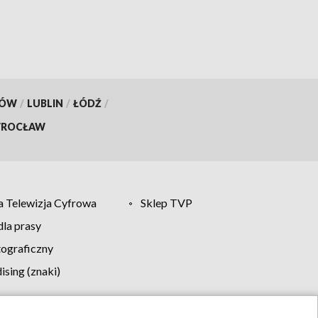
KÓW
/
LUBLIN
/
ŁÓDŹ
/
ROCŁAW
 Telewizja Cyfrowa
Sklep TVP
la prasy
tograficzny
sing (znaki)