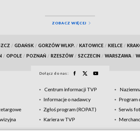
ZOBACZ WIĘCEJ
SZCZ
/
GDAŃSK
/
GORZÓW WLKP.
/
KATOWICE
/
KIELCE
/
KRA
N
/
OPOLE
/
POZNAŃ
/
RZESZÓW
/
SZCZECIN
/
WARSZAWA
/
W
Dołącz do nas:
Centrum informacji TVP
Naziemna
Informacje o nadawcy
Program d
zetargowe
Zgłoś program (ROPAT)
Serwis fo
wizyjna
Kariera w TVP
Merchandi