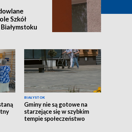
dowlane
ole Szkół
 Białymstoku
BIAŁYSTOK
staną
Gminy nie są gotowe na
atny
starzejące się w szybkim
tempie społeczeństwo
[WIDEO]