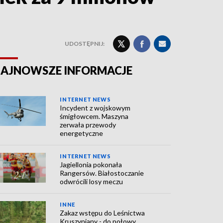
UDOSTĘPNIJ:
AJNOWSZE INFORMACJE
INTERNET NEWS
Incydent z wojskowym
śmigłowcem. Maszyna
zerwała przewody
energetyczne
INTERNET NEWS
Jagiellonia pokonała
Rangersów. Białostoczanie
odwrócili losy meczu
INNE
Zakaz wstępu do Leśnictwa
Kruszyniany - do połowy