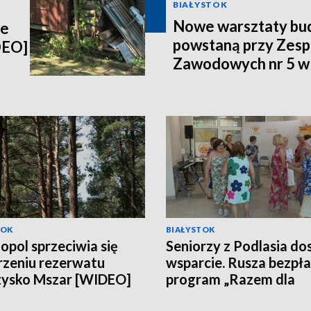
BIAŁYSTOK
Nowe warsztaty bu
ie
powstaną przy Zesp
DEO]
Zawodowych nr 5 w
[WIDEO]
TOK
BIAŁYSTOK
opol sprzeciwia się
Seniorzy z Podlasia do
zeniu rezerwatu
wsparcie. Rusza bezpł
zysko Mszar [WIDEO]
program „Razem dla
Zdrowia” [WIDEO]