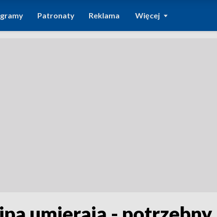
ogramy
Patronaty
Reklama
Więcej
ipa umierają - potrzebny 