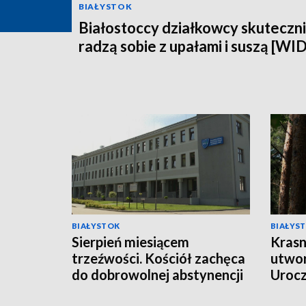
BIAŁYSTOK
Białostoccy działkowcy skuteczn
radzą sobie z upałami i suszą [WI
BIAŁYSTOK
BIAŁYS
Sierpień miesiącem
Krasn
trzeźwości. Kościół zachęca
utwor
do dobrowolnej abstynencji
Uroc
[WIDEO]