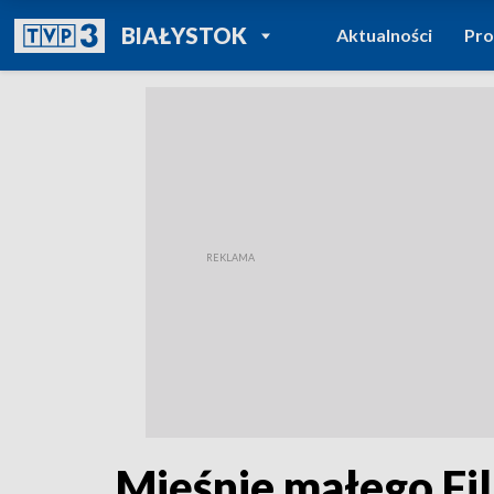
POWRÓT DO
BIAŁYSTOK
Aktualności
Pr
TVP REGIONY
Mięśnie małego Fil