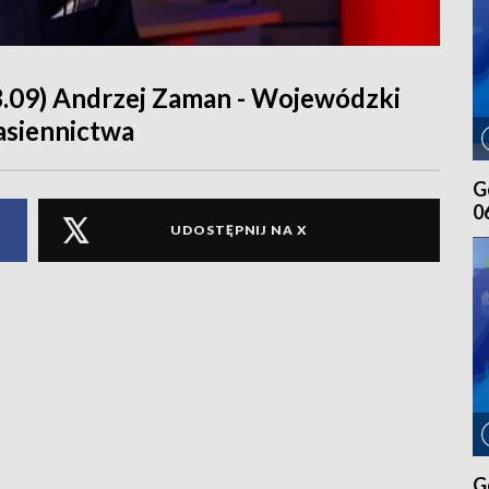
3.09) Andrzej Zaman - Wojewódzki
asiennictwa
G
0
UDOSTĘPNIJ NA X
G