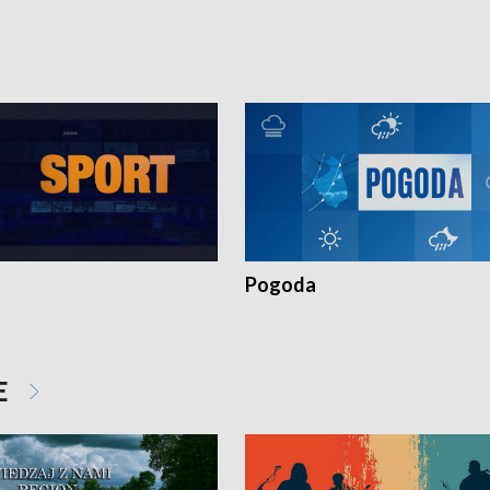
torskie.
Pokrzywdzonym Przestępstwem.
Pogoda
E