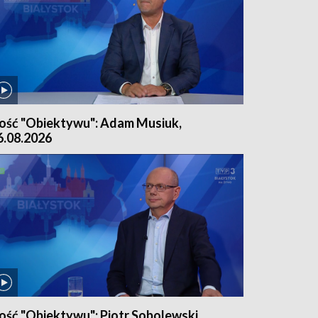
ość "Obiektywu": Adam Musiuk,
6.08.2026
ość "Obiektywu": Piotr Sobolewski,