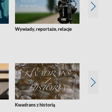
Wywiady, reportaże, relacje
Recepta na...
Z
Kwadrans z historią
Kartki z kal