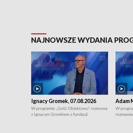
NAJNOWSZE WYDANIA PR
Ignacy Gromek, 07.08.2026
Adam M
W programie „Gość Obiektywu” rozmowa
W progra
z Ignacym Gromkiem z fundacji
rozmawia
"Przystanek Autyzm" o opiece dorosłych
podlaski
osób autystycznych oraz potrzebie
zabytków 
dziennej i całodobowej opieki.
i naborze