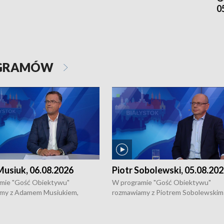
0
OGRAMÓW
usiuk, 06.08.2026
Piotr Sobolewski, 05.08.20
mie "Gość Obiektywu"
W programie "Gość Obiektywu"
my z Adamem Musiukiem,
rozmawiamy z Piotrem Sobolewskim
m wojewódzkim konserwatorem
Towarzystwa Amickus o możliwości
o kondycji zabytków w regionie
wsparcia osób dotkniętych przemocą
 wniosków na prace
działaniu Ośrodka Pomocy Osobom