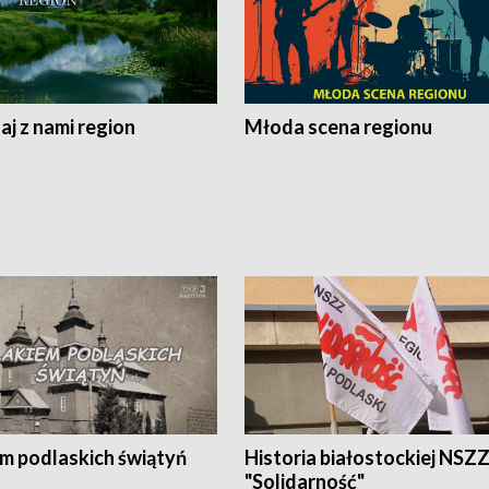
j z nami region
Młoda scena regionu
em podlaskich świątyń
Historia białostockiej NSZ
"Solidarność"