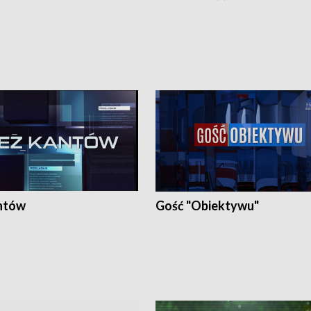
ntów
Gość "Obiektywu"