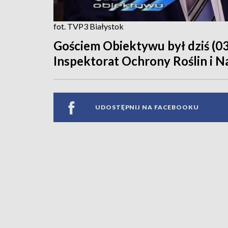
fot. TVP3 Białystok
Gościem Obiektywu był dziś (0
Inspektorat Ochrony Roślin i N
UDOSTĘPNIJ NA FACEBOOKU