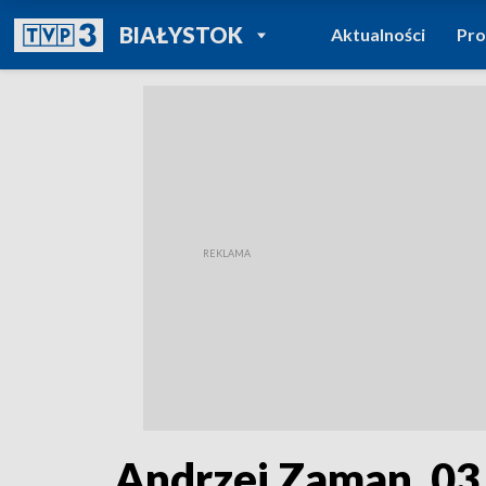
POWRÓT DO
BIAŁYSTOK
Aktualności
Pr
TVP REGIONY
Andrzej Zaman, 03