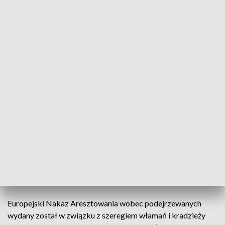
Suwałki: areszt dla włamywaczy, którzy działali w Wielkiej Brytanii/fot. TVP3
Białystok
Sąd Rejonowy w Suwałkach aresztował w czwartek
dwóch mieszkańców Suwałk, którzy działali w
zorganizowanej grupie przestępczej zajmującej się
włamaniami do domów na terenie Wielkiej Brytanii.
Mężczyźni byli poszukiwani Europejskim Nakazem
Aresztowania.
Europejski Nakaz Aresztowania wobec podejrzewanych
wydany został w związku z szeregiem włamań i kradzieży