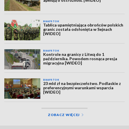
apelują o ostrożność [WIDEO]
BIAŁYSTOK
Tablica upamiętniająca obrońców polskich
granic została odsłonięta w Sejnach
[WIDEO]
BIAŁYSTOK
Kontrole na granicy z Litwą do 1
października. Powodem rosnąca presja
migracyjna [WIDEO]
BIAŁYSTOK
23 mld zł na bezpieczeństwo. Podlaskie z
preferencyjnymi warunkami wsparcia
[WIDEO]
ZOBACZ WIĘCEJ