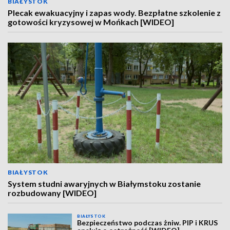
BIAŁYSTOK
Plecak ewakuacyjny i zapas wody. Bezpłatne szkolenie z
gotowości kryzysowej w Mońkach [WIDEO]
BIAŁYSTOK
System studni awaryjnych w Białymstoku zostanie
rozbudowany [WIDEO]
BIAŁYSTOK
Bezpieczeństwo podczas żniw. PIP i KRUS