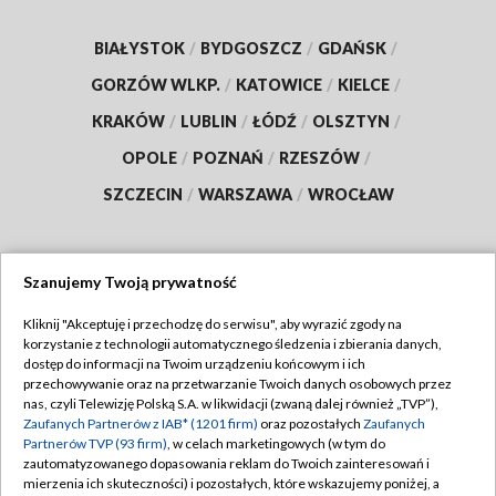
BIAŁYSTOK
/
BYDGOSZCZ
/
GDAŃSK
/
GORZÓW WLKP.
/
KATOWICE
/
KIELCE
/
KRAKÓW
/
LUBLIN
/
ŁÓDŹ
/
OLSZTYN
/
OPOLE
/
POZNAŃ
/
RZESZÓW
/
SZCZECIN
/
WARSZAWA
/
WROCŁAW
Szanujemy Twoją prywatność
Dołącz do nas:
Kliknij "Akceptuję i przechodzę do serwisu", aby wyrazić zgody na
korzystanie z technologii automatycznego śledzenia i zbierania danych,
TVP
dostęp do informacji na Twoim urządzeniu końcowym i ich
Abonament TVP
przechowywanie oraz na przetwarzanie Twoich danych osobowych przez
Regulamin TVP
nas, czyli Telewizję Polską S.A. w likwidacji (zwaną dalej również „TVP”),
Emisja w TVP
Polityka prywatności
Zaufanych Partnerów z IAB* (1201 firm)
oraz pozostałych
Zaufanych
Partnerów TVP (93 firm)
, w celach marketingowych (w tym do
Centrum informacji TVP
Moje zgody
zautomatyzowanego dopasowania reklam do Twoich zainteresowań i
mierzenia ich skuteczności) i pozostałych, które wskazujemy poniżej, a
Naziemna Telewizja Cyfrowa