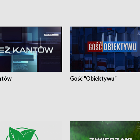
ntów
Gość "Obiektywu"