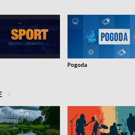
Pogoda
E