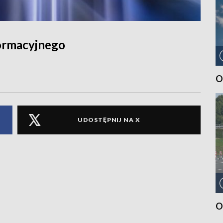
ormacyjnego
O
UDOSTĘPNIJ NA X
O