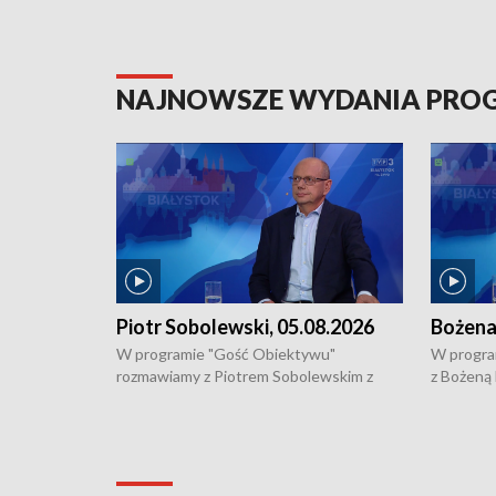
NAJNOWSZE WYDANIA PR
Piotr Sobolewski, 05.08.2026
Bożena
W programie "Gość Obiektywu"
W progra
rozmawiamy z Piotrem Sobolewskim z
z Bożeną
Towarzystwa Amickus o możliwościach
Białostoc
wsparcia osób dotkniętych przemocą i
samotnośc
działaniu Ośrodka Pomocy Osobom
wyciągać 
Pokrzywdzonym Przestępstwem.
ważne jes