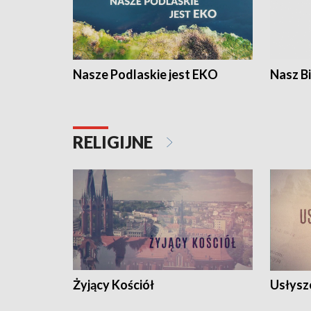
Nasze Podlaskie jest EKO
Nasz B
RELIGIJNE
Żyjący Kościół
Usłysz