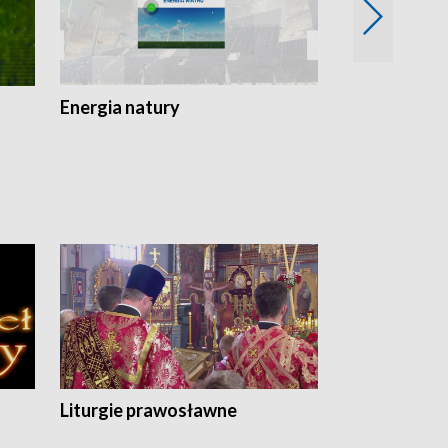
Energia natury
Ogród i nie t
Liturgie prawosławne