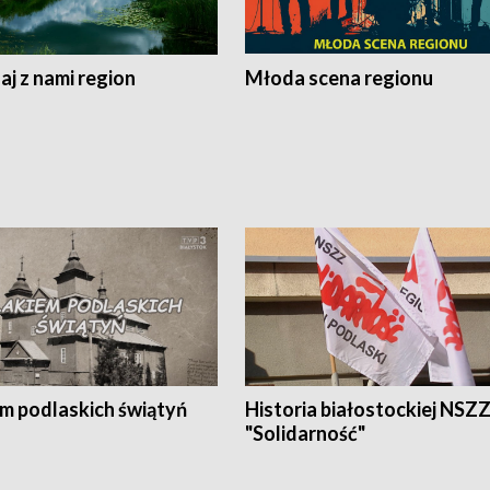
j z nami region
Młoda scena regionu
em podlaskich świątyń
Historia białostockiej NSZ
"Solidarność"