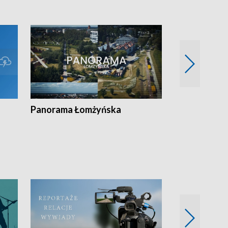
Panorama Łomżyńska
Przegląd suw