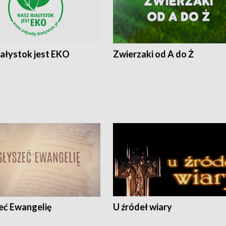
iałystok jest EKO
Zwierzaki od A do Ż
eć Ewangelię
U źródeł wiary