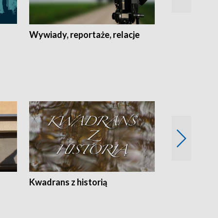
Wywiady, reportaże, relacje
Recepta na...
Z
Kwadrans z historią
Kartki z kal