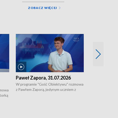
ZOBACZ WIĘCEJ
Paweł Zapora, 31.07.2026
Jacek Brzozo
W programie "Gość Obiektywu" rozmowa
W programie „G
z Pawłem Zaporą, jedynym uczniem z
z Jackiem Brzoz
zmowa
regionu, który wziął udział w
podlaskim o syst
torką
prestiżowym programie edukacyjnym dla
ostrzegania w w
ne
uczniów z całego świata organizowanym
ak
w USA przez Uniwersytet Yale.
si.