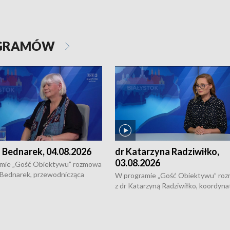
OGRAMÓW
 Bednarek, 04.08.2026
dr Katarzyna Radziwiłko,
03.08.2026
mie „Gość Obiektywu” rozmowa
 Bednarek, przewodnicząca
W programie „Gość Obiektywu” ro
kiej Rady Seniorów, o walce z
z dr Katarzyną Radziwiłko, koordyna
ią, pomysłach na to jak
projektu "Etnomozaika. Współczes
osoby starsze z domów i jak
dziedzictwo kulturowe wsi" o tym, j
t to by nie były same.
wygląda dzisiejsza kultura polskiej w