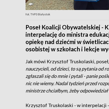
fot. TVP3 Białystok
Poseł Koalicji Obywatelskiej - K
interpelację do ministra edukac
opiekę nad dziećmi w świetlica
osobistej w szkołach i lekcje w
Jak mówi Krzysztof Truskolaski, poseł
nauczycieli, od dzieci, to są pytania od 
zgłaszali się do mnie i pytali - panie po
nic nie wiemy. Nadal tydzień przed rozp
ministrze chciałbym, żeby odpowiedział m
Krzysztof Truskolaski - w interpelacji