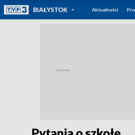
POWRÓT DO
BIAŁYSTOK
Aktualności
Pr
TVP REGIONY
Pytania o szkołę