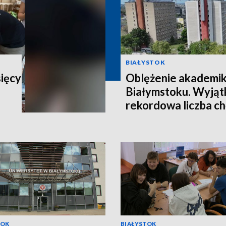
BIAŁYSTOK
sięcy
Oblężenie akademi
Białymstoku. Wyjątk
rekordowa liczba c
TOK
BIAŁYSTOK