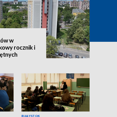
ków w
owy rocznik i
hętnych
BIAŁYSTOK