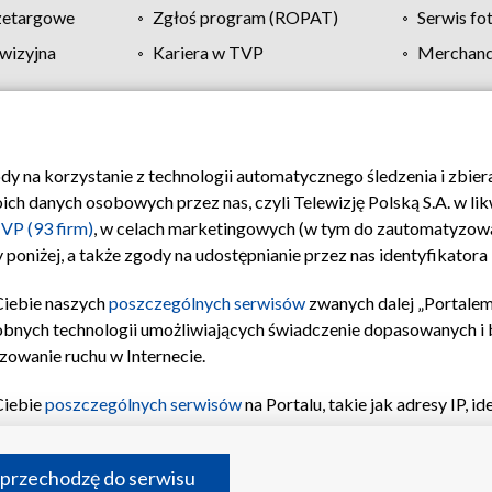
zetargowe
Zgłoś program (ROPAT)
Serwis fo
wizyjna
Kariera w TVP
Merchandi
Polityka prywatności
Moje zgody
Pomoc
Biuro re
ody na korzystanie z technologii automatycznego śledzenia i zbie
 danych osobowych przez nas, czyli Telewizję Polską S.A. w likw
VP (93 firm)
, w celach marketingowych (w tym do zautomatyzow
 poniżej, a także zgody na udostępnianie przez nas identyfikator
Ciebie naszych
poszczególnych serwisów
zwanych dalej „Portalem
obnych technologii umożliwiających świadczenie dopasowanych i be
zowanie ruchu w Internecie.
Ciebie
poszczególnych serwisów
na Portalu, takie jak adresy IP, 
sach Portalu czy historia odwiedzin będą przetwarzane przez TV
ji: przechowywania informacji na urządzeniu lub dostęp do nich,
©2026 Telewizja Polska S.A. w likwidacji
 przechodzę do serwisu
enia profilu spersonalizowanych treści, wyboru spersonalizowany