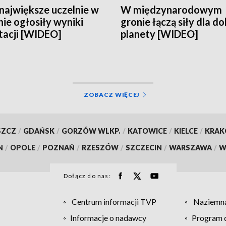
największe uczelnie w
W międzynarodowym
nie ogłosiły wyniki
gronie łączą siły dla d
tacji [WIDEO]
planety [WIDEO]
ZOBACZ WIĘCEJ
SZCZ
/
GDAŃSK
/
GORZÓW WLKP.
/
KATOWICE
/
KIELCE
/
KRA
N
/
OPOLE
/
POZNAŃ
/
RZESZÓW
/
SZCZECIN
/
WARSZAWA
/
W
Dołącz do nas:
Centrum informacji TVP
Naziemna
Informacje o nadawcy
Program d