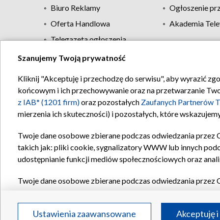
Biuro Reklamy
Ogłoszenie pr
Oferta Handlowa
Akademia Tele
Telegazeta ogłoszenia
Szanujemy Twoją prywatność
Regulamin TVP
Kliknij "Akceptuję i przechodzę do serwisu", aby wyrazić zg
końcowym i ich przechowywanie oraz na przetwarzanie Twoich
z IAB* (1201 firm)
oraz pozostałych
Zaufanych Partnerów T
mierzenia ich skuteczności) i pozostałych, które wskazujemy
Twoje dane osobowe zbierane podczas odwiedzania przez 
takich jak: pliki cookie, sygnalizatory WWW lub innych pod
udostępnianie funkcji mediów społecznościowych oraz anali
Twoje dane osobowe zbierane podczas odwiedzania przez 
plików cookie, informacje o Twoich wyszukiwaniach w serwi
Partnerów TVP
dla realizacji następujących celów i funkc
Ustawienia zaawansowane
Akceptuję i
reklam, tworzenia profilu spersonalizowanych reklam, tworz