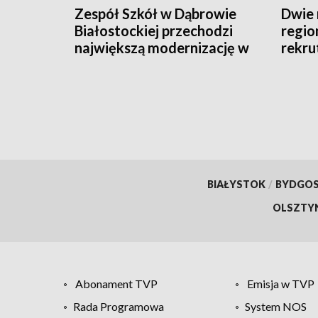
Zespół Szkół w Dąbrowie
Dwie 
Białostockiej przechodzi
regio
największą modernizację w
rekru
swojej historii [WIDEO]
BIAŁYSTOK
/
BYDGO
OLSZTY
Abonament TVP
Emisja w TVP
Rada Programowa
System NOS