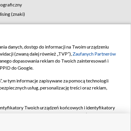
tograficzny
sing (znaki)
klamy
Kontakt
rania danych, dostęp do informacji na Twoim urządzeniu
idacji (zwaną dalej również „TVP”),
Zaufanych Partnerów
anego dopasowania reklam do Twoich zainteresowań i
a PPID do Google.
”, w tym informacje zapisywane za pomocą technologii
zpiecznych usług, personalizację treści oraz reklam,
identyfikatory Twoich urządzeń końcowych i identyfikatory
P,
Zaufanych Partnerów z IAB
oraz pozostałych
Zaufanych
 wyboru podstawowych reklam, wyboru spersonalizowanych
ch treści, pomiaru wydajności reklam, pomiaru wydajności