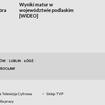
Wyniki matur w
obra
województwie podlaskim
[WIDEO]
KÓW
/
LUBLIN
/
ŁÓDŹ
/
ROCŁAW
 Telewizja Cyfrowa
Sklep TVP
la prasy