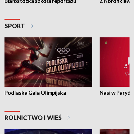
Białostocka szkoła reportażu
Z Koronkiewic
SPORT
Podlaska Gala Olimpijska
Nasi w Paryżu
ROLNICTWO I WIEŚ