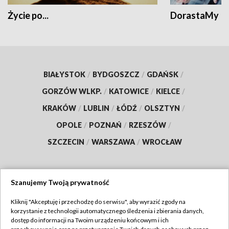
Życie po...
DorastaMy
BIAŁYSTOK
/
BYDGOSZCZ
/
GDAŃSK
/
GORZÓW WLKP.
/
KATOWICE
/
KIELCE
/
KRAKÓW
/
LUBLIN
/
ŁÓDŹ
/
OLSZTYN
/
OPOLE
/
POZNAŃ
/
RZESZÓW
/
SZCZECIN
/
WARSZAWA
/
WROCŁAW
Szanujemy Twoją prywatność
Dołącz do nas:
Kliknij "Akceptuję i przechodzę do serwisu", aby wyrazić zgody na
korzystanie z technologii automatycznego śledzenia i zbierania danych,
TVP
dostęp do informacji na Twoim urządzeniu końcowym i ich