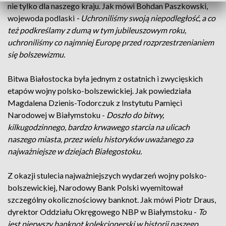
nie tylko dla naszego kraju. Jak mówi Bohdan Paszkowski,
wojewoda podlaski
- Uchroniliśmy swoją niepodległość, a co
też podkreślamy z dumą w tym jubileuszowym roku,
uchroniliśmy co najmniej Europę przed rozprzestrzenianiem
się bolszewizmu.
Bitwa Białostocka była jednym z ostatnich i zwycięskich
etapów wojny polsko-bolszewickiej. Jak powiedziała
Magdalena Dzienis-Todorczuk z Instytutu Pamięci
Narodowej w Białymstoku -
Doszło do bitwy,
kilkugodzinnego, bardzo krwawego starcia na ulicach
naszego miasta, przez wielu historyków uważanego za
najważniejsze w dziejach Białegostoku.
Z okazji stulecia najważniejszych wydarzeń wojny polsko-
bolszewickiej, Narodowy Bank Polski wyemitował
szczególny okolicznościowy banknot. Jak mówi Piotr Draus,
dyrektor Oddziału Okręgowego NBP w Białymstoku -
To
jest pierwszy banknot kolekcjonerski w historii naszego