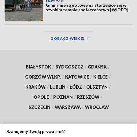
BIAŁYSTOK
Gminy nie są gotowe na starzejące się w
szybkim tempie społeczeństwo [WIDEO]
ZOBACZ WIĘCEJ
BIAŁYSTOK
/
BYDGOSZCZ
/
GDAŃSK
/
GORZÓW WLKP.
/
KATOWICE
/
KIELCE
/
KRAKÓW
/
LUBLIN
/
ŁÓDŹ
/
OLSZTYN
/
OPOLE
/
POZNAŃ
/
RZESZÓW
/
SZCZECIN
/
WARSZAWA
/
WROCŁAW
Szanujemy Twoją prywatność
Dołącz do nas: