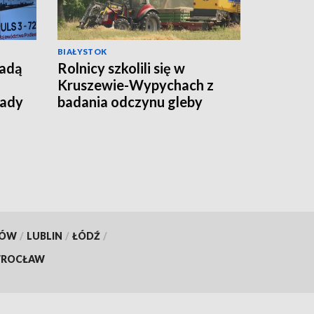
BIAŁYSTOK
jadą
Rolnicy szkolili się w
Kruszewie-Wypychach z
łady
badania odczynu gleby
[WIDEO]
KÓW
/
LUBLIN
/
ŁÓDŹ
/
ROCŁAW