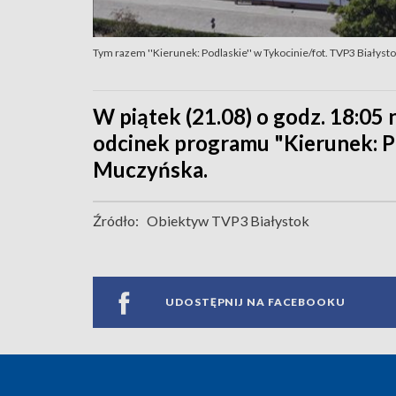
Tym razem ''Kierunek: Podlaskie'' w Tykocinie/fot. TVP3 Białyst
W piątek (21.08) o godz. 18:05 
odcinek programu "Kierunek: Po
Muczyńska.
Źródło:
Obiektyw TVP3 Białystok
UDOSTĘPNIJ NA FACEBOOKU