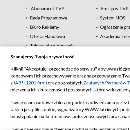
Abonament TVP
Emisja w TVP
Rada Programowa
System NOS
Biuro Reklamy
Ogłoszenie pr
Oferta Handlowa
Akademia Tele
Telegazeta ogłoszenia
Szanujemy Twoją prywatność
Regulamin TVP
Kliknij "Akceptuję i przechodzę do serwisu", aby wyrazić zg
końcowym i ich przechowywanie oraz na przetwarzanie Twoich
z IAB* (1201 firm)
oraz pozostałych
Zaufanych Partnerów T
mierzenia ich skuteczności) i pozostałych, które wskazujemy
Twoje dane osobowe zbierane podczas odwiedzania przez 
takich jak: pliki cookie, sygnalizatory WWW lub innych pod
udostępnianie funkcji mediów społecznościowych oraz anali
Twoje dane osobowe zbierane podczas odwiedzania przez 