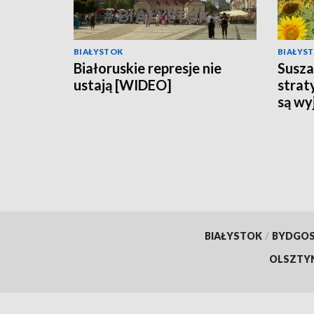
BIAŁYSTOK
BIAŁYS
Białoruskie represje nie
Susz
ustają [WIDEO]
strat
są wy
BIAŁYSTOK
/
BYDGO
OLSZTY