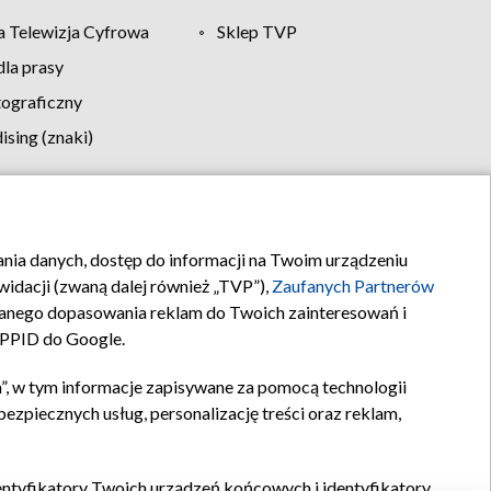
 Telewizja Cyfrowa
Sklep TVP
la prasy
tograficzny
sing (znaki)
klamy
Kontakt
rania danych, dostęp do informacji na Twoim urządzeniu
idacji (zwaną dalej również „TVP”),
Zaufanych Partnerów
anego dopasowania reklam do Twoich zainteresowań i
a PPID do Google.
”, w tym informacje zapisywane za pomocą technologii
zpiecznych usług, personalizację treści oraz reklam,
identyfikatory Twoich urządzeń końcowych i identyfikatory