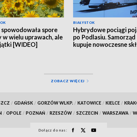
TOK
BIAŁYSTOK
a spowodowała spore
Hybrydowe pociągi po
y w wielu uprawach, ale
po Podlasiu. Samorząd
jątki [WIDEO]
kupuje nowoczesne sk
za 118 mln zł [WIDEO]
ZOBACZ WIĘCEJ
SZCZ
/
GDAŃSK
/
GORZÓW WLKP.
/
KATOWICE
/
KIELCE
/
KRA
N
/
OPOLE
/
POZNAŃ
/
RZESZÓW
/
SZCZECIN
/
WARSZAWA
/
W
Dołącz do nas: