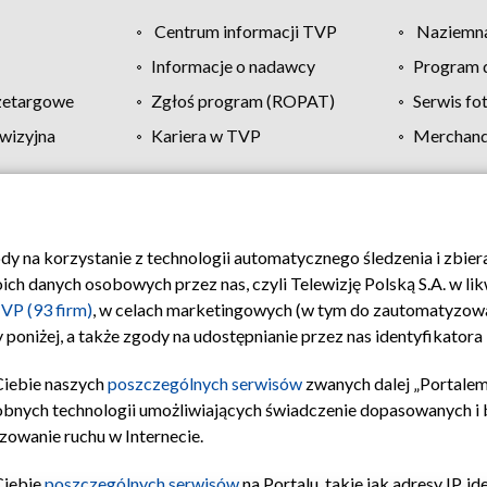
Centrum informacji TVP
Naziemna
Informacje o nadawcy
Program d
zetargowe
Zgłoś program (ROPAT)
Serwis fo
wizyjna
Kariera w TVP
Merchandi
Polityka prywatności
Moje zgody
Pomoc
Biuro re
ody na korzystanie z technologii automatycznego śledzenia i zbie
 danych osobowych przez nas, czyli Telewizję Polską S.A. w likw
VP (93 firm)
, w celach marketingowych (w tym do zautomatyzow
 poniżej, a także zgody na udostępnianie przez nas identyfikator
Ciebie naszych
poszczególnych serwisów
zwanych dalej „Portalem
obnych technologii umożliwiających świadczenie dopasowanych i be
zowanie ruchu w Internecie.
Ciebie
poszczególnych serwisów
na Portalu, takie jak adresy IP, 