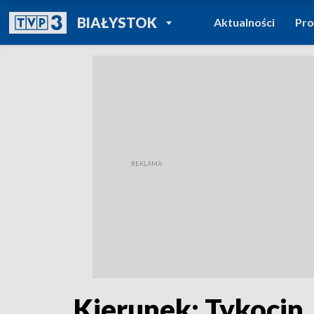
POWRÓT DO
BIAŁYSTOK
Aktualności
Pr
TVP REGIONY
Kierunek: Tykocin