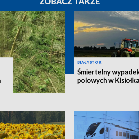
ZOBACZ TAKŻE
BIAŁYSTOK
Śmiertelny wypadek
a
polowych w Kisiołk