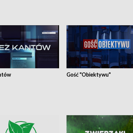
ntów
Gość "Obiektywu"