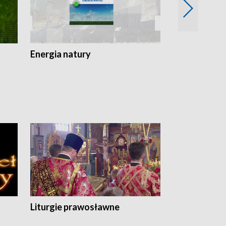
Energia natury
Ogród i nie t
Liturgie prawosławne