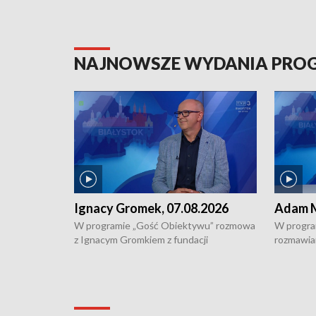
NAJNOWSZE WYDANIA PR
Ignacy Gromek, 07.08.2026
Adam M
W programie „Gość Obiektywu” rozmowa
W progra
z Ignacym Gromkiem z fundacji
rozmawia
"Przystanek Autyzm" o opiece dorosłych
podlaski
osób autystycznych oraz potrzebie
zabytków 
dziennej i całodobowej opieki.
i naborze
konserwa