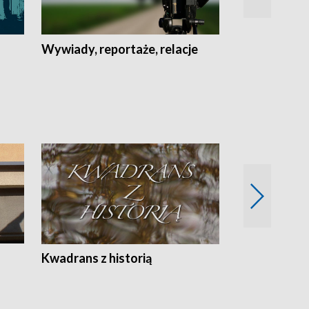
Wywiady, reportaże, relacje
Recepta na...
Z
Kwadrans z historią
Kartki z kal