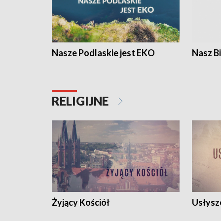
Nasze Podlaskie jest EKO
Nasz B
RELIGIJNE
Żyjący Kościół
Usłysz