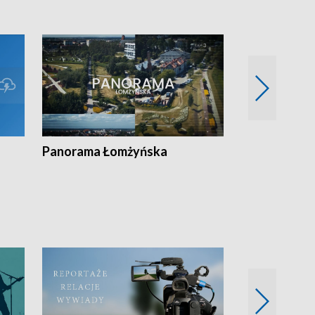
Panorama Łomżyńska
Przegląd suw