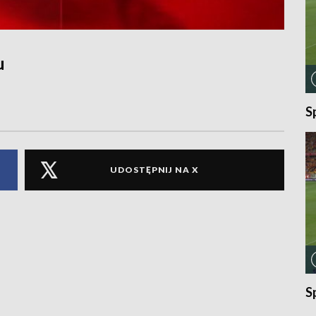
u
S
UDOSTĘPNIJ NA X
S