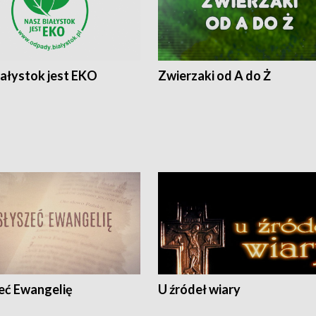
iałystok jest EKO
Zwierzaki od A do Ż
eć Ewangelię
U źródeł wiary