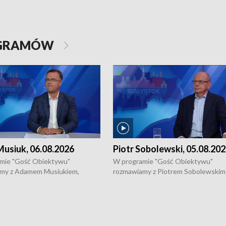
OGRAMÓW
usiuk, 06.08.2026
Piotr Sobolewski, 05.08.20
mie "Gość Obiektywu"
W programie "Gość Obiektywu"
my z Adamem Musiukiem,
rozmawiamy z Piotrem Sobolewskim
m wojewódzkim konserwatorem
Towarzystwa Amickus o możliwości
o kondycji zabytków w regionie
wsparcia osób dotkniętych przemocą
 wniosków na prace
działaniu Ośrodka Pomocy Osobom
torskie.
Pokrzywdzonym Przestępstwem.