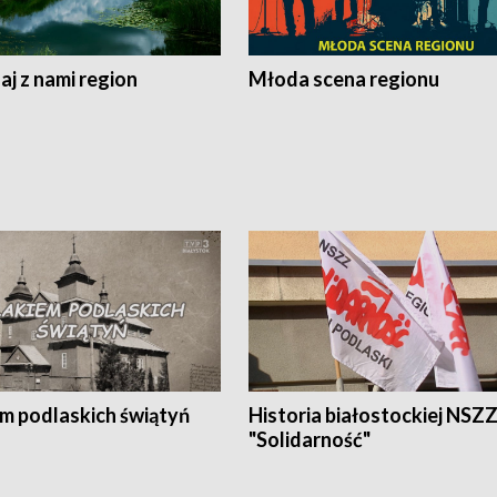
j z nami region
Młoda scena regionu
em podlaskich świątyń
Historia białostockiej NSZ
"Solidarność"