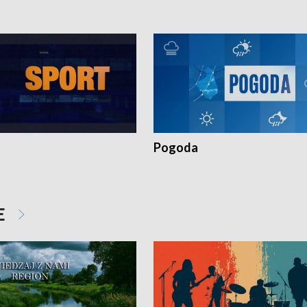
Pogoda
E