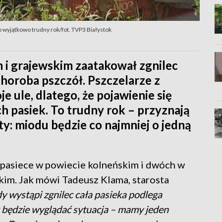
o wyjątkowo trudny rok/fot. TVP3 Białystok
 i grajewskim zaatakował zgnilec
choroba pszczół. Pszczelarze z
 ule, dlatego, że pojawienie się
ch pasiek. To trudny rok – przyznają
raty: miodu będzie co najmniej o jedną
 pasiece w powiecie kolneńskim i dwóch w
kim. Jak mówi Tadeusz Klama, starosta
y wystąpi zgnilec cała pasieka podlega
ak będzie wyglądać sytuacja – mamy jeden