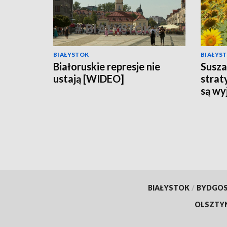
BIAŁYSTOK
BIAŁYS
Białoruskie represje nie
Susz
ustają [WIDEO]
strat
są wy
BIAŁYSTOK
/
BYDGO
OLSZTY