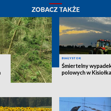
ZOBACZ TAKŻE
BIAŁYSTOK
Śmiertelny wypadek
a
polowych w Kisiołk