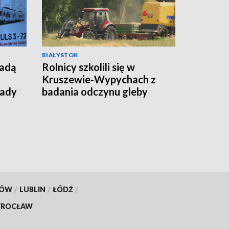
BIAŁYSTOK
jadą
Rolnicy szkolili się w
Kruszewie-Wypychach z
łady
badania odczynu gleby
[WIDEO]
KÓW
/
LUBLIN
/
ŁÓDŹ
/
ROCŁAW