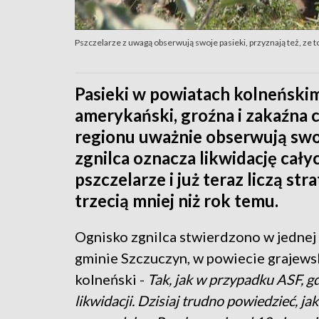
Pszczelarze z uwagą obserwują swoje pasieki, przyznają też, ze t
Pasieki w powiatach kolneńskim
amerykański, groźna i zakaźna 
regionu uważnie obserwują swoje
zgnilca oznacza likwidację cały
pszczelarze i już teraz liczą st
trzecią mniej niż rok temu.
Ognisko zgnilca stwierdzono w jednej
gminie Szczuczyn, w powiecie grajews
kolneński -
Tak, jak w przypadku ASF, gd
likwidacji. Dzisiaj trudno powiedzieć, j