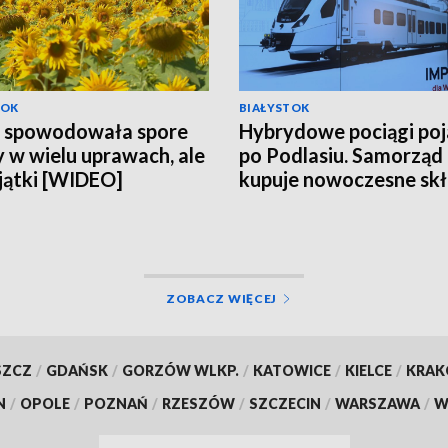
TOK
BIAŁYSTOK
a spowodowała spore
Hybrydowe pociągi po
y w wielu uprawach, ale
po Podlasiu. Samorząd
jątki [WIDEO]
kupuje nowoczesne sk
za 118 mln zł [WIDEO]
ZOBACZ WIĘCEJ
SZCZ
/
GDAŃSK
/
GORZÓW WLKP.
/
KATOWICE
/
KIELCE
/
KRA
N
/
OPOLE
/
POZNAŃ
/
RZESZÓW
/
SZCZECIN
/
WARSZAWA
/
W