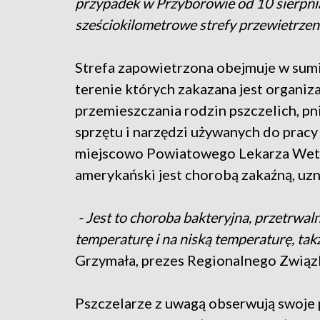
przypadek w Przyborowie od 10 sierp
sześciokilometrowe strefy przewietrzeni
Strefa zapowietrzona obejmuje w sumi
terenie których zakazana jest organiz
przemieszczania rodzin pszczelich, pn
sprzętu i narzędzi używanych do prac
miejscowo Powiatowego Lekarza Weter
amerykański jest chorobą zakaźną, uzn
- Jest to choroba bakteryjna, przetrwaln
temperaturę i na niską temperaturę, tak
Grzymała, prezes Regionalnego Związ
Pszczelarze z uwagą obserwują swoje p