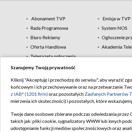
Abonament TVP
Emisja w TVP
Rada Programowa
System NOS
Biuro Reklamy
Ogłoszenie pr
Oferta Handlowa
Akademia Tele
Telegazeta ogłoszenia
Szanujemy Twoją prywatność
Regulamin TVP
Kliknij "Akceptuję i przechodzę do serwisu", aby wyrazić zg
końcowym i ich przechowywanie oraz na przetwarzanie Twoich
z IAB* (1201 firm)
oraz pozostałych
Zaufanych Partnerów T
mierzenia ich skuteczności) i pozostałych, które wskazujemy
Twoje dane osobowe zbierane podczas odwiedzania przez 
takich jak: pliki cookie, sygnalizatory WWW lub innych pod
udostępnianie funkcji mediów społecznościowych oraz anali