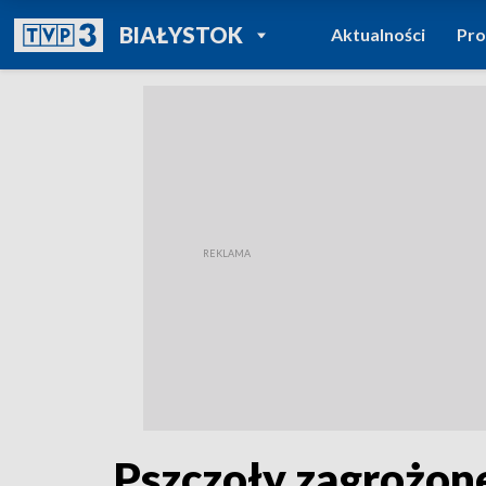
POWRÓT DO
BIAŁYSTOK
Aktualności
Pr
TVP REGIONY
Pszczoły zagrożon