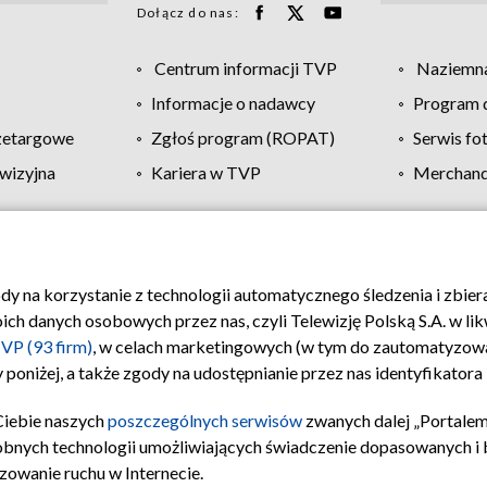
Dołącz do nas:
Centrum informacji TVP
Naziemna
Informacje o nadawcy
Program d
zetargowe
Zgłoś program (ROPAT)
Serwis fo
wizyjna
Kariera w TVP
Merchandi
Polityka prywatności
Moje zgody
Pomoc
Biuro re
ody na korzystanie z technologii automatycznego śledzenia i zbie
 danych osobowych przez nas, czyli Telewizję Polską S.A. w likw
VP (93 firm)
, w celach marketingowych (w tym do zautomatyzow
 poniżej, a także zgody na udostępnianie przez nas identyfikator
Ciebie naszych
poszczególnych serwisów
zwanych dalej „Portalem
obnych technologii umożliwiających świadczenie dopasowanych i be
zowanie ruchu w Internecie.