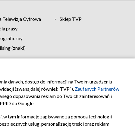
 Telewizja Cyfrowa
Sklep TVP
la prasy
tograficzny
sing (znaki)
klamy
Kontakt
rania danych, dostęp do informacji na Twoim urządzeniu
idacji (zwaną dalej również „TVP”),
Zaufanych Partnerów
anego dopasowania reklam do Twoich zainteresowań i
a PPID do Google.
”, w tym informacje zapisywane za pomocą technologii
zpiecznych usług, personalizację treści oraz reklam,