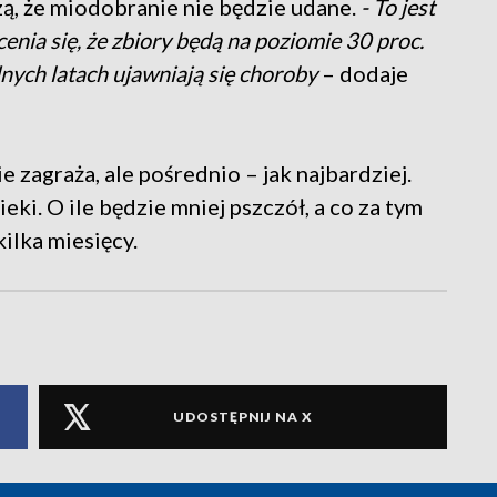
dzą, że miodobranie nie będzie udane.
- To jest
enia się, że zbiory będą na poziomie 30 proc.
dnych latach ujawniają się choroby
– dodaje
zagraża, ale pośrednio – jak najbardziej.
ieki. O ile będzie mniej pszczół, a co za tym
kilka miesięcy.
UDOSTĘPNIJ NA X