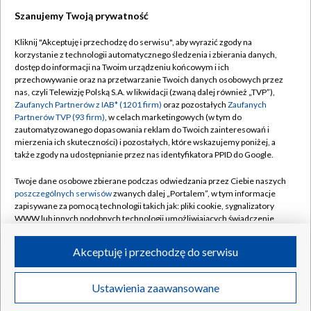
Szanujemy Twoją prywatność
Dołącz do nas:
Kliknij "Akceptuję i przechodzę do serwisu", aby wyrazić zgody na
korzystanie z technologii automatycznego śledzenia i zbierania danych,
TVP
dostęp do informacji na Twoim urządzeniu końcowym i ich
Abonament TVP
przechowywanie oraz na przetwarzanie Twoich danych osobowych przez
Regulamin TVP
nas, czyli Telewizję Polską S.A. w likwidacji (zwaną dalej również „TVP”),
Emisja w TVP
Polityka prywatności
Zaufanych Partnerów z IAB* (1201 firm)
oraz pozostałych
Zaufanych
Partnerów TVP (93 firm)
, w celach marketingowych (w tym do
Centrum informacji TVP
Moje zgody
zautomatyzowanego dopasowania reklam do Twoich zainteresowań i
mierzenia ich skuteczności) i pozostałych, które wskazujemy poniżej, a
Naziemna Telewizja Cyfrowa
Pomoc
także zgody na udostępnianie przez nas identyfikatora PPID do Google.
Sklep TVP
Biuro reklamy
Twoje dane osobowe zbierane podczas odwiedzania przez Ciebie naszych
Rada Programowa
Kontakt
poszczególnych serwisów
zwanych dalej „Portalem”, w tym informacje
zapisywane za pomocą technologii takich jak: pliki cookie, sygnalizatory
System NOS
WWW lub innych podobnych technologii umożliwiających świadczenie
dopasowanych i bezpiecznych usług, personalizację treści oraz reklam,
Informacje o nadawcy
Kanały
udostępnianie funkcji mediów społecznościowych oraz analizowanie
Akceptuję i przechodzę do serwisu
ruchu w Internecie.
Program dla prasy
©2026 Telewizja Polska S.A. w likwidacji
Biuro Reklamy
Twoje dane osobowe zbierane podczas odwiedzania przez Ciebie
Ustawienia zaawansowane
poszczególnych serwisów
na Portalu, takie jak adresy IP, identyfikatory
Ogłoszenie przetargowe
Twoich urządzeń końcowych i identyfikatory plików cookie, informacje o