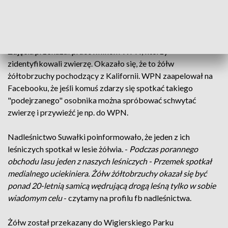
bezkręgowców, na które poluje.
Turysta na początku tygodnia spotkał i sfotografował w
parku drapieżnego żółwia, który nie występuje w Polsce.
Zdjęcia przekazał pracownikom WPN, którzy
zidentyfikowali zwierzę. Okazało się, że to żółw
żółtobrzuchy pochodzący z Kalifornii. WPN zaapelował na
Facebooku, że jeśli komuś zdarzy się spotkać takiego
"podejrzanego" osobnika można spróbować schwytać
zwierzę i przywieźć je np. do WPN.
Nadleśnictwo Suwałki poinformowało, że jeden z ich
leśniczych spotkał w lesie żółwia. -
Podczas porannego
obchodu lasu jeden z naszych leśniczych - Przemek spotkał
medialnego uciekiniera. Żółw żółtobrzuchy okazał się być
ponad 20-letnią samicą wędrującą drogą leśną tylko w sobie
wiadomym celu
- czytamy na profilu fb nadleśnictwa.
Żółw został przekazany do Wigierskiego Parku