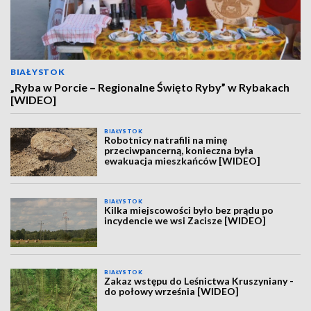
BIAŁYSTOK
„Ryba w Porcie – Regionalne Święto Ryby” w Rybakach
[WIDEO]
BIAŁYSTOK
Robotnicy natrafili na minę
przeciwpancerną, konieczna była
ewakuacja mieszkańców [WIDEO]
BIAŁYSTOK
Kilka miejscowości było bez prądu po
incydencie we wsi Zacisze [WIDEO]
BIAŁYSTOK
Zakaz wstępu do Leśnictwa Kruszyniany -
do połowy września [WIDEO]