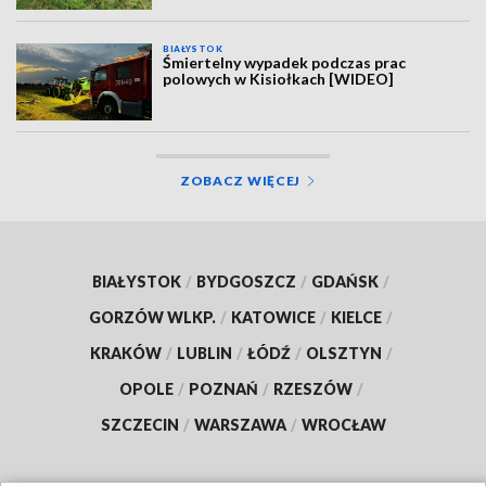
BIAŁYSTOK
Śmiertelny wypadek podczas prac
polowych w Kisiołkach [WIDEO]
ZOBACZ WIĘCEJ
BIAŁYSTOK
/
BYDGOSZCZ
/
GDAŃSK
/
GORZÓW WLKP.
/
KATOWICE
/
KIELCE
/
KRAKÓW
/
LUBLIN
/
ŁÓDŹ
/
OLSZTYN
/
OPOLE
/
POZNAŃ
/
RZESZÓW
/
SZCZECIN
/
WARSZAWA
/
WROCŁAW