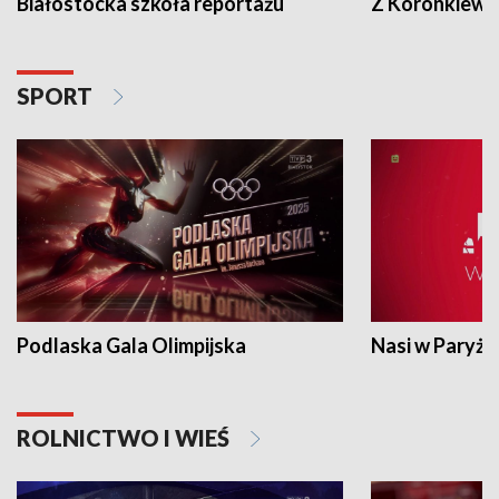
Białostocka szkoła reportażu
Z Koronkiewic
SPORT
Podlaska Gala Olimpijska
Nasi w Paryżu
ROLNICTWO I WIEŚ