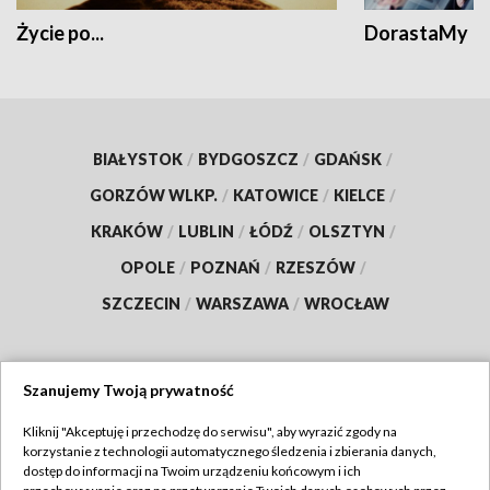
Życie po...
DorastaMy
BIAŁYSTOK
/
BYDGOSZCZ
/
GDAŃSK
/
GORZÓW WLKP.
/
KATOWICE
/
KIELCE
/
KRAKÓW
/
LUBLIN
/
ŁÓDŹ
/
OLSZTYN
/
OPOLE
/
POZNAŃ
/
RZESZÓW
/
SZCZECIN
/
WARSZAWA
/
WROCŁAW
Szanujemy Twoją prywatność
Dołącz do nas:
Kliknij "Akceptuję i przechodzę do serwisu", aby wyrazić zgody na
korzystanie z technologii automatycznego śledzenia i zbierania danych,
TVP
dostęp do informacji na Twoim urządzeniu końcowym i ich