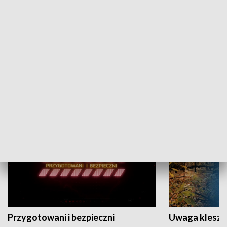
Grajmy Swoje
Białostocki Te
NAUKA I EDUKACJA
Przygotowani i bezpieczni
Uwaga kleszc