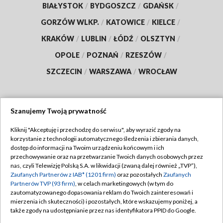
BIAŁYSTOK
/
BYDGOSZCZ
/
GDAŃSK
/
GORZÓW WLKP.
/
KATOWICE
/
KIELCE
/
KRAKÓW
/
LUBLIN
/
ŁÓDŹ
/
OLSZTYN
/
OPOLE
/
POZNAŃ
/
RZESZÓW
/
SZCZECIN
/
WARSZAWA
/
WROCŁAW
Szanujemy Twoją prywatność
Dołącz do nas:
Kliknij "Akceptuję i przechodzę do serwisu", aby wyrazić zgody na
korzystanie z technologii automatycznego śledzenia i zbierania danych,
TVP
dostęp do informacji na Twoim urządzeniu końcowym i ich
Abonament TVP
przechowywanie oraz na przetwarzanie Twoich danych osobowych przez
Regulamin TVP
nas, czyli Telewizję Polską S.A. w likwidacji (zwaną dalej również „TVP”),
Emisja w TVP
Polityka prywatności
Zaufanych Partnerów z IAB* (1201 firm)
oraz pozostałych
Zaufanych
Partnerów TVP (93 firm)
, w celach marketingowych (w tym do
Centrum informacji TVP
Moje zgody
zautomatyzowanego dopasowania reklam do Twoich zainteresowań i
mierzenia ich skuteczności) i pozostałych, które wskazujemy poniżej, a
Naziemna Telewizja Cyfrowa
Pomoc
także zgody na udostępnianie przez nas identyfikatora PPID do Google.
Sklep TVP