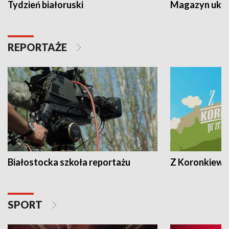
Tydzień białoruski
Magazyn ukra
REPORTAŻE
Białostocka szkoła reportażu
Z Koronkiewic
SPORT