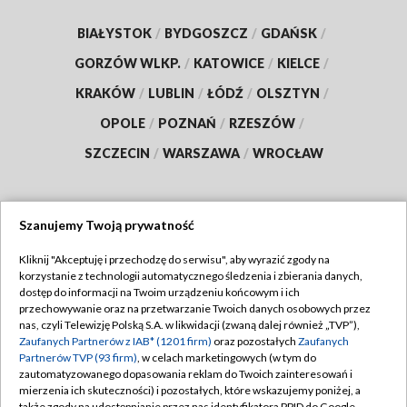
BIAŁYSTOK
/
BYDGOSZCZ
/
GDAŃSK
/
GORZÓW WLKP.
/
KATOWICE
/
KIELCE
/
KRAKÓW
/
LUBLIN
/
ŁÓDŹ
/
OLSZTYN
/
OPOLE
/
POZNAŃ
/
RZESZÓW
/
SZCZECIN
/
WARSZAWA
/
WROCŁAW
Szanujemy Twoją prywatność
Dołącz do nas:
Kliknij "Akceptuję i przechodzę do serwisu", aby wyrazić zgody na
korzystanie z technologii automatycznego śledzenia i zbierania danych,
TVP
dostęp do informacji na Twoim urządzeniu końcowym i ich
Abonament TVP
przechowywanie oraz na przetwarzanie Twoich danych osobowych przez
Regulamin TVP
nas, czyli Telewizję Polską S.A. w likwidacji (zwaną dalej również „TVP”),
Emisja w TVP
Polityka prywatności
Zaufanych Partnerów z IAB* (1201 firm)
oraz pozostałych
Zaufanych
Partnerów TVP (93 firm)
, w celach marketingowych (w tym do
Centrum informacji TVP
Moje zgody
zautomatyzowanego dopasowania reklam do Twoich zainteresowań i
mierzenia ich skuteczności) i pozostałych, które wskazujemy poniżej, a
Naziemna Telewizja Cyfrowa
Pomoc
także zgody na udostępnianie przez nas identyfikatora PPID do Google.