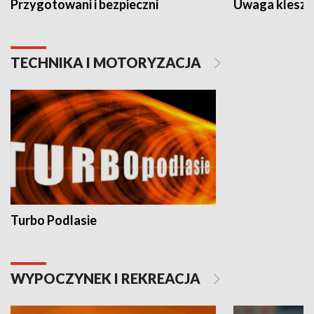
Przygotowani i bezpieczni
Uwaga kleszc
TECHNIKA I MOTORYZACJA
Turbo Podlasie
WYPOCZYNEK I REKREACJA