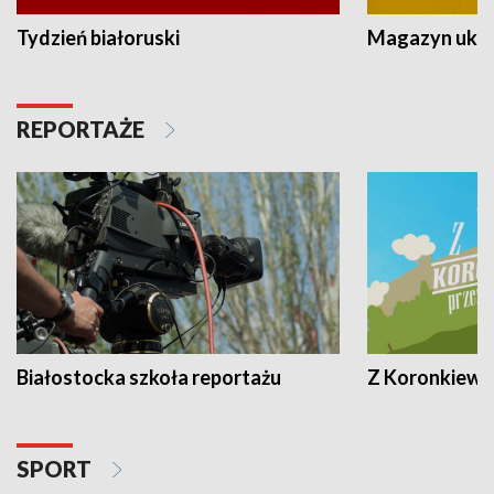
Tydzień białoruski
Magazyn ukra
REPORTAŻE
Białostocka szkoła reportażu
Z Koronkiewic
SPORT