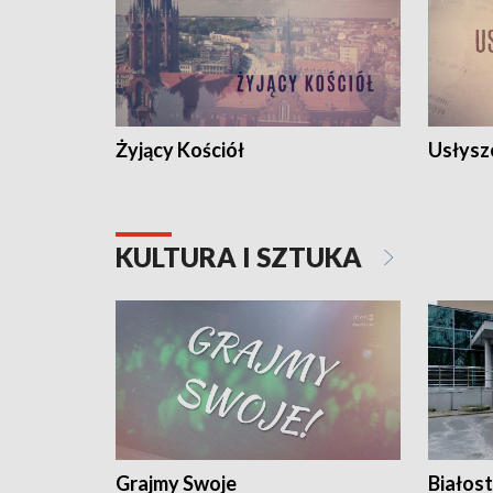
Żyjący Kościół
Usłysz
KULTURA I SZTUKA
Grajmy Swoje
Białost