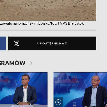
lizowało na łomżyńskim boisku/fot. TVP3 Białystok
UDOSTĘPNIJ NA X
OGRAMÓW