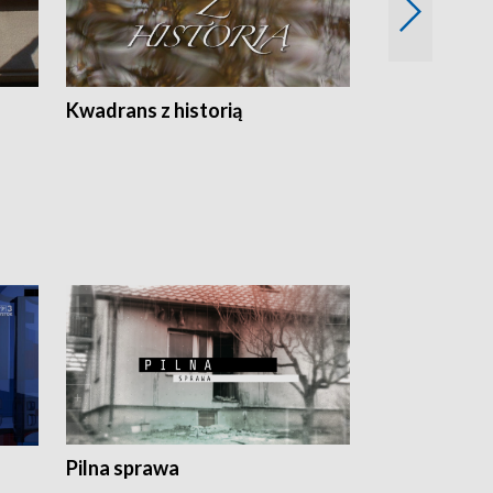
Z
Kwadrans z historią
Kartki z kal
Pilna sprawa