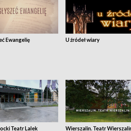
eć Ewangelię
U źródeł wiary
ocki Teatr Lalek
Wierszalin. Teatr Wierszali