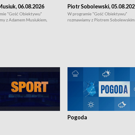
usiuk, 06.08.2026
Piotr Sobolewski, 05.08.20
mie "Gość Obiektywu"
W programie "Gość Obiektywu"
my z Adamem Musiukiem,
rozmawiamy z Piotrem Sobolewskim
m wojewódzkim konserwatorem
Towarzystwa Amickus o możliwości
o kondycji zabytków w regionie
wsparcia osób dotkniętych przemocą
 wniosków na prace
działaniu Ośrodka Pomocy Osobom
torskie.
Pokrzywdzonym Przestępstwem.
Pogoda