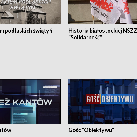
em podlaskich świątyń
Historia białostockiej NSZ
"Solidarność"
ntów
Gość "Obiektywu"