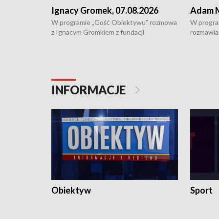
Ignacy Gromek, 07.08.2026
Adam M
W programie „Gość Obiektywu” rozmowa
W progra
z Ignacym Gromkiem z fundacji
rozmawia
"Przystanek Autyzm" o opiece dorosłych
podlaski
osób autystycznych oraz potrzebie
zabytków 
dziennej i całodobowej opieki.
i naborze
konserwa
INFORMACJE
Obiektyw
Sport