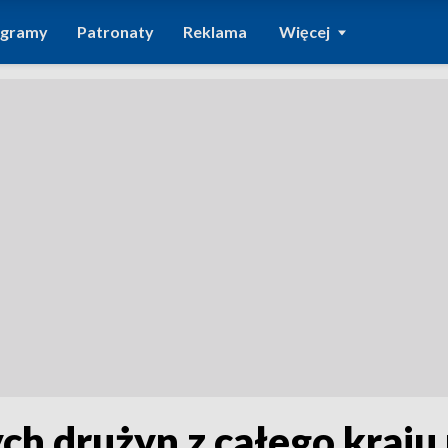
ogramy
Patronaty
Reklama
Więcej
ch drużyn z całego kraju