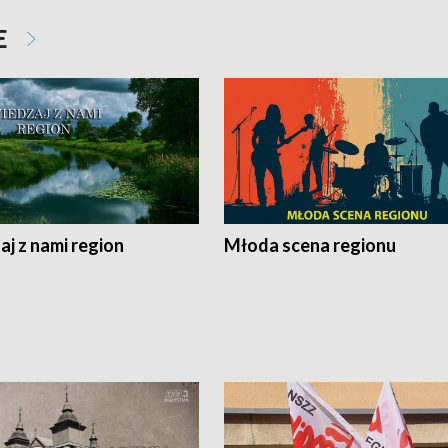
E
j z nami region
Młoda scena regionu