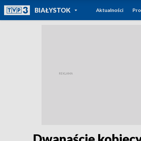
POWRÓT DO
BIAŁYSTOK
Aktualności
Pr
TVP REGIONY
Dwanaście kobiecy