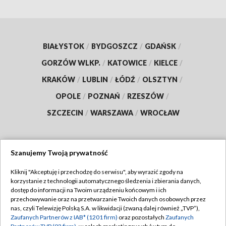
BIAŁYSTOK
/
BYDGOSZCZ
/
GDAŃSK
/
GORZÓW WLKP.
/
KATOWICE
/
KIELCE
/
KRAKÓW
/
LUBLIN
/
ŁÓDŹ
/
OLSZTYN
/
OPOLE
/
POZNAŃ
/
RZESZÓW
/
SZCZECIN
/
WARSZAWA
/
WROCŁAW
Szanujemy Twoją prywatność
Dołącz do nas:
Kliknij "Akceptuję i przechodzę do serwisu", aby wyrazić zgody na
korzystanie z technologii automatycznego śledzenia i zbierania danych,
TVP
dostęp do informacji na Twoim urządzeniu końcowym i ich
Abonament TVP
przechowywanie oraz na przetwarzanie Twoich danych osobowych przez
Regulamin TVP
nas, czyli Telewizję Polską S.A. w likwidacji (zwaną dalej również „TVP”),
Emisja w TVP
Polityka prywatności
Zaufanych Partnerów z IAB* (1201 firm)
oraz pozostałych
Zaufanych