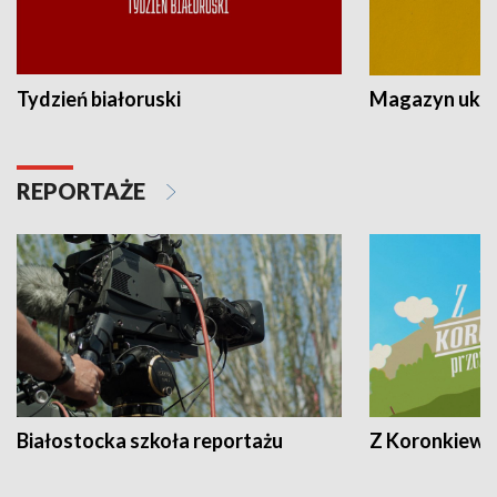
Tydzień białoruski
Magazyn ukra
REPORTAŻE
Białostocka szkoła reportażu
Z Koronkiewic