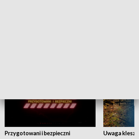
Grajmy Swoje
Białostocki Te
NAUKA I EDUKACJA
Przygotowani i bezpieczni
Uwaga kleszc