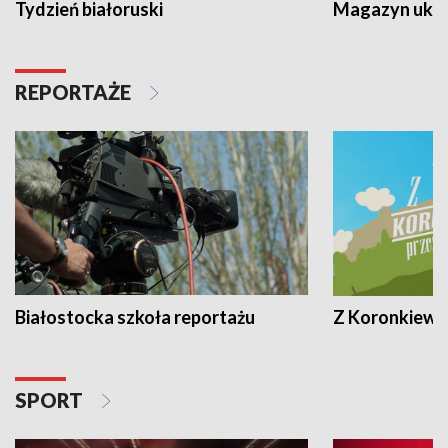
Tydzień białoruski
Magazyn ukra
REPORTAŻE
Białostocka szkoła reportażu
Z Koronkiewic
SPORT