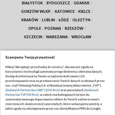
BIAŁYSTOK
/
BYDGOSZCZ
/
GDAŃSK
/
GORZÓW WLKP.
/
KATOWICE
/
KIELCE
/
KRAKÓW
/
LUBLIN
/
ŁÓDŹ
/
OLSZTYN
/
OPOLE
/
POZNAŃ
/
RZESZÓW
/
SZCZECIN
/
WARSZAWA
/
WROCŁAW
Szanujemy Twoją prywatność
Dołącz do nas:
Kliknij "Akceptuję i przechodzę do serwisu", aby wyrazić zgody na
korzystanie z technologii automatycznego śledzenia i zbierania danych,
TVP
dostęp do informacji na Twoim urządzeniu końcowym i ich
Abonament TVP
przechowywanie oraz na przetwarzanie Twoich danych osobowych przez
Regulamin TVP
nas, czyli Telewizję Polską S.A. w likwidacji (zwaną dalej również „TVP”),
Emisja w TVP
Polityka prywatności
Zaufanych Partnerów z IAB* (1201 firm)
oraz pozostałych
Zaufanych
Partnerów TVP (93 firm)
, w celach marketingowych (w tym do
Centrum informacji TVP
Moje zgody
zautomatyzowanego dopasowania reklam do Twoich zainteresowań i
mierzenia ich skuteczności) i pozostałych, które wskazujemy poniżej, a
Naziemna Telewizja Cyfrowa
Pomoc
także zgody na udostępnianie przez nas identyfikatora PPID do Google.
Sklep TVP