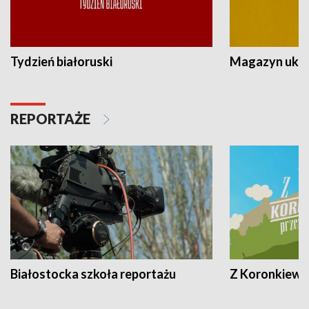
Tydzień białoruski
Magazyn ukra
REPORTAŻE
Białostocka szkoła reportażu
Z Koronkiewic