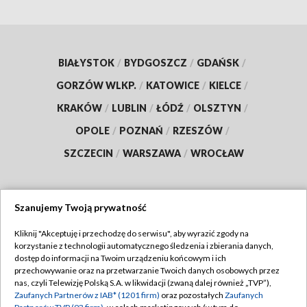
BIAŁYSTOK
/
BYDGOSZCZ
/
GDAŃSK
/
GORZÓW WLKP.
/
KATOWICE
/
KIELCE
/
KRAKÓW
/
LUBLIN
/
ŁÓDŹ
/
OLSZTYN
/
OPOLE
/
POZNAŃ
/
RZESZÓW
/
SZCZECIN
/
WARSZAWA
/
WROCŁAW
Szanujemy Twoją prywatność
Dołącz do nas:
Kliknij "Akceptuję i przechodzę do serwisu", aby wyrazić zgody na
korzystanie z technologii automatycznego śledzenia i zbierania danych,
TVP
dostęp do informacji na Twoim urządzeniu końcowym i ich
Abonament TVP
przechowywanie oraz na przetwarzanie Twoich danych osobowych przez
Regulamin TVP
nas, czyli Telewizję Polską S.A. w likwidacji (zwaną dalej również „TVP”),
Emisja w TVP
Polityka prywatności
Zaufanych Partnerów z IAB* (1201 firm)
oraz pozostałych
Zaufanych