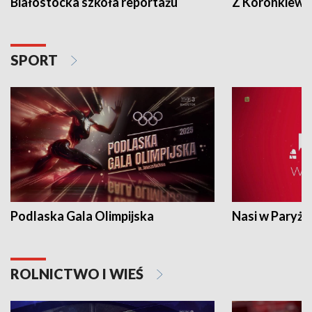
Białostocka szkoła reportażu
Z Koronkiewic
SPORT
Podlaska Gala Olimpijska
Nasi w Paryżu
ROLNICTWO I WIEŚ