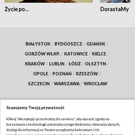
Życie po...
DorastaMy
BIAŁYSTOK
/
BYDGOSZCZ
/
GDAŃSK
/
GORZÓW WLKP.
/
KATOWICE
/
KIELCE
/
KRAKÓW
/
LUBLIN
/
ŁÓDŹ
/
OLSZTYN
/
OPOLE
/
POZNAŃ
/
RZESZÓW
/
SZCZECIN
/
WARSZAWA
/
WROCŁAW
Szanujemy Twoją prywatność
Dołącz do nas:
Kliknij "Akceptuję i przechodzę do serwisu", aby wyrazić zgody na
korzystanie z technologii automatycznego śledzenia i zbierania danych,
TVP
dostęp do informacji na Twoim urządzeniu końcowym i ich