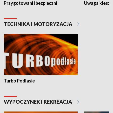
Przygotowani i bezpieczni
Uwaga kleszc
TECHNIKA I MOTORYZACJA
Turbo Podlasie
WYPOCZYNEK I REKREACJA