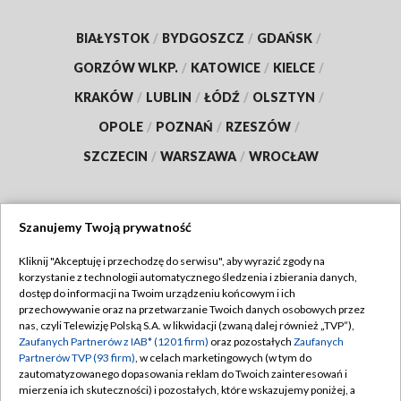
BIAŁYSTOK
/
BYDGOSZCZ
/
GDAŃSK
/
GORZÓW WLKP.
/
KATOWICE
/
KIELCE
/
KRAKÓW
/
LUBLIN
/
ŁÓDŹ
/
OLSZTYN
/
OPOLE
/
POZNAŃ
/
RZESZÓW
/
SZCZECIN
/
WARSZAWA
/
WROCŁAW
Szanujemy Twoją prywatność
Dołącz do nas:
Kliknij "Akceptuję i przechodzę do serwisu", aby wyrazić zgody na
korzystanie z technologii automatycznego śledzenia i zbierania danych,
TVP
dostęp do informacji na Twoim urządzeniu końcowym i ich
Abonament TVP
przechowywanie oraz na przetwarzanie Twoich danych osobowych przez
Regulamin TVP
nas, czyli Telewizję Polską S.A. w likwidacji (zwaną dalej również „TVP”),
Emisja w TVP
Polityka prywatności
Zaufanych Partnerów z IAB* (1201 firm)
oraz pozostałych
Zaufanych
Partnerów TVP (93 firm)
, w celach marketingowych (w tym do
Centrum informacji TVP
Moje zgody
zautomatyzowanego dopasowania reklam do Twoich zainteresowań i
mierzenia ich skuteczności) i pozostałych, które wskazujemy poniżej, a
Naziemna Telewizja Cyfrowa
Pomoc