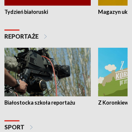
Tydzień białoruski
Magazyn ukra
REPORTAŻE
Białostocka szkoła reportażu
Z Koronkiewic
SPORT