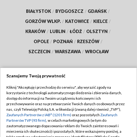
BIAŁYSTOK
/
BYDGOSZCZ
/
GDAŃSK
/
GORZÓW WLKP.
/
KATOWICE
/
KIELCE
/
KRAKÓW
/
LUBLIN
/
ŁÓDŹ
/
OLSZTYN
/
OPOLE
/
POZNAŃ
/
RZESZÓW
/
SZCZECIN
/
WARSZAWA
/
WROCŁAW
Szanujemy Twoją prywatność
Dołącz do nas:
Kliknij "Akceptuję i przechodzę do serwisu", aby wyrazić zgody na
korzystanie z technologii automatycznego śledzenia i zbierania danych,
TVP
dostęp do informacji na Twoim urządzeniu końcowym i ich
Abonament TVP
przechowywanie oraz na przetwarzanie Twoich danych osobowych przez
Regulamin TVP
nas, czyli Telewizję Polską S.A. w likwidacji (zwaną dalej również „TVP”),
Emisja w TVP
Polityka prywatności
Zaufanych Partnerów z IAB* (1201 firm)
oraz pozostałych
Zaufanych
Partnerów TVP (93 firm)
, w celach marketingowych (w tym do
Centrum informacji TVP
Moje zgody
zautomatyzowanego dopasowania reklam do Twoich zainteresowań i
mierzenia ich skuteczności) i pozostałych, które wskazujemy poniżej, a
Naziemna Telewizja Cyfrowa
Pomoc
także zgody na udostępnianie przez nas identyfikatora PPID do Google.