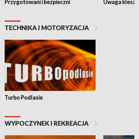
Przygotowani i bezpieczni
Uwaga kleszc
TECHNIKA I MOTORYZACJA
Turbo Podlasie
WYPOCZYNEK I REKREACJA