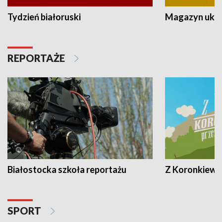
Tydzień białoruski
Magazyn ukra
REPORTAŻE
Białostocka szkoła reportażu
Z Koronkiewic
SPORT