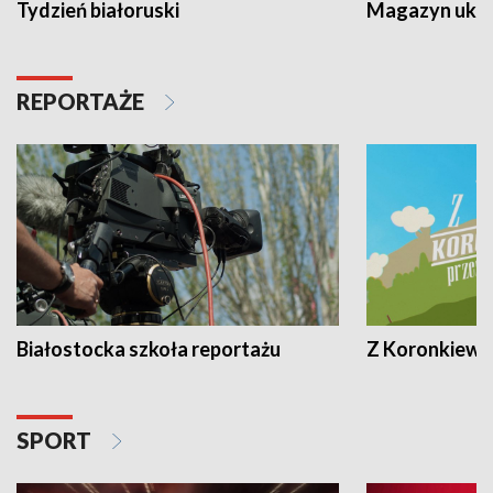
Tydzień białoruski
Magazyn ukra
REPORTAŻE
Białostocka szkoła reportażu
Z Koronkiewic
SPORT