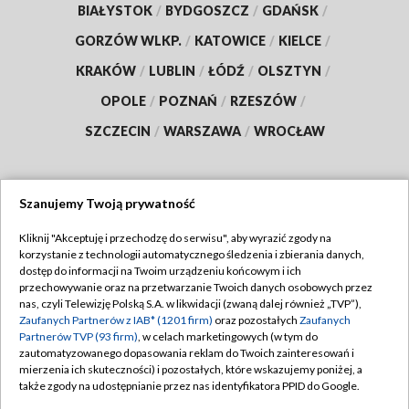
BIAŁYSTOK
/
BYDGOSZCZ
/
GDAŃSK
/
GORZÓW WLKP.
/
KATOWICE
/
KIELCE
/
KRAKÓW
/
LUBLIN
/
ŁÓDŹ
/
OLSZTYN
/
OPOLE
/
POZNAŃ
/
RZESZÓW
/
SZCZECIN
/
WARSZAWA
/
WROCŁAW
Szanujemy Twoją prywatność
Dołącz do nas:
Kliknij "Akceptuję i przechodzę do serwisu", aby wyrazić zgody na
korzystanie z technologii automatycznego śledzenia i zbierania danych,
TVP
dostęp do informacji na Twoim urządzeniu końcowym i ich
Abonament TVP
przechowywanie oraz na przetwarzanie Twoich danych osobowych przez
Regulamin TVP
nas, czyli Telewizję Polską S.A. w likwidacji (zwaną dalej również „TVP”),
Emisja w TVP
Polityka prywatności
Zaufanych Partnerów z IAB* (1201 firm)
oraz pozostałych
Zaufanych
Partnerów TVP (93 firm)
, w celach marketingowych (w tym do
Centrum informacji TVP
Moje zgody
zautomatyzowanego dopasowania reklam do Twoich zainteresowań i
mierzenia ich skuteczności) i pozostałych, które wskazujemy poniżej, a
Naziemna Telewizja Cyfrowa
Pomoc
także zgody na udostępnianie przez nas identyfikatora PPID do Google.
Sklep TVP