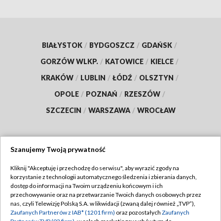
BIAŁYSTOK
/
BYDGOSZCZ
/
GDAŃSK
/
GORZÓW WLKP.
/
KATOWICE
/
KIELCE
/
KRAKÓW
/
LUBLIN
/
ŁÓDŹ
/
OLSZTYN
/
OPOLE
/
POZNAŃ
/
RZESZÓW
/
SZCZECIN
/
WARSZAWA
/
WROCŁAW
Szanujemy Twoją prywatność
Dołącz do nas:
Kliknij "Akceptuję i przechodzę do serwisu", aby wyrazić zgody na
korzystanie z technologii automatycznego śledzenia i zbierania danych,
TVP
dostęp do informacji na Twoim urządzeniu końcowym i ich
Abonament TVP
przechowywanie oraz na przetwarzanie Twoich danych osobowych przez
Regulamin TVP
nas, czyli Telewizję Polską S.A. w likwidacji (zwaną dalej również „TVP”),
Emisja w TVP
Polityka prywatności
Zaufanych Partnerów z IAB* (1201 firm)
oraz pozostałych
Zaufanych