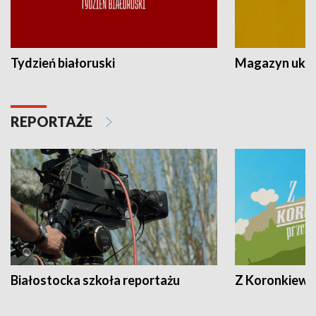
Tydzień białoruski
Magazyn ukra
REPORTAŻE
Białostocka szkoła reportażu
Z Koronkiewic