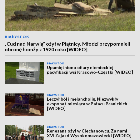
BIAŁYSTOK
„Cud nad Narwią” ożył w Piątnicy. Młodzi przypomnieli
obronę Łomży z 1920 roku [WIDEO]
BIAŁYSTOK
Upamiętniono ofiary niemieckiej
pacyfikacji wsi Krasowo-Częstki [WIDEO]
BIAŁYSTOK
Leczył ból i melancholię. Niezwykły
eksponat miesiąca w Pałacu Branickich
[WIDEO]
BIAŁYSTOK
Renesans ożył w Ciechanowcu. Za nami
XVI Zajazd Wysokomazowiecki [WIDEO]