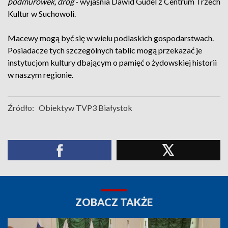
podmurówek, dróg
- wyjaśnia Dawid Gudel z Centrum Trzech
Kultur w Suchowoli.
Macewy mogą być się w wielu podlaskich gospodarstwach.
Posiadacze tych szczególnych tablic mogą przekazać je
instytucjom kultury dbającym o pamięć o żydowskiej historii
w naszym regionie.
Źródło:
Obiektyw TVP3 Białystok
ZOBACZ TAKŻE