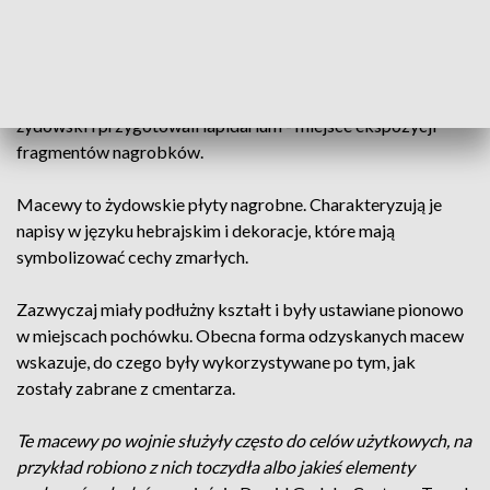
fragmenty macew trafiły do szkoły.
Podczas suchowolskiego Festiwalu Kultur wolontariusze pod
kierunkiem animatora kultury porządkowali stary cmentarz
żydowski i przygotowali lapidarium - miejsce ekspozycji
fragmentów nagrobków.
Macewy to żydowskie płyty nagrobne. Charakteryzują je
napisy w języku hebrajskim i dekoracje, które mają
symbolizować cechy zmarłych.
Zazwyczaj miały podłużny kształt i były ustawiane pionowo
w miejscach pochówku. Obecna forma odzyskanych macew
wskazuje, do czego były wykorzystywane po tym, jak
zostały zabrane z cmentarza.
Te macewy po wojnie służyły często do celów użytkowych, na
przykład robiono z nich toczydła albo jakieś elementy