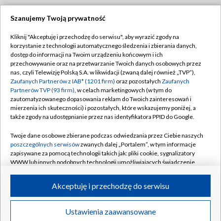
Szanujemy Twoją prywatność
Dołącz do nas:
Kliknij "Akceptuję i przechodzę do serwisu", aby wyrazić zgody na
korzystanie z technologii automatycznego śledzenia i zbierania danych,
TVP
dostęp do informacji na Twoim urządzeniu końcowym i ich
Abonament TVP
przechowywanie oraz na przetwarzanie Twoich danych osobowych przez
Regulamin TVP
nas, czyli Telewizję Polską S.A. w likwidacji (zwaną dalej również „TVP”),
Emisja w TVP
Polityka prywatności
Zaufanych Partnerów z IAB* (1201 firm)
oraz pozostałych
Zaufanych
Partnerów TVP (93 firm)
, w celach marketingowych (w tym do
Centrum informacji TVP
Moje zgody
zautomatyzowanego dopasowania reklam do Twoich zainteresowań i
mierzenia ich skuteczności) i pozostałych, które wskazujemy poniżej, a
Naziemna Telewizja Cyfrowa
Pomoc
także zgody na udostępnianie przez nas identyfikatora PPID do Google.
Sklep TVP
Biuro reklamy
Twoje dane osobowe zbierane podczas odwiedzania przez Ciebie naszych
Rada Programowa
Kontakt
poszczególnych serwisów
zwanych dalej „Portalem”, w tym informacje
zapisywane za pomocą technologii takich jak: pliki cookie, sygnalizatory
System NOS
WWW lub innych podobnych technologii umożliwiających świadczenie
dopasowanych i bezpiecznych usług, personalizację treści oraz reklam,
Informacje o nadawcy
Kanały
udostępnianie funkcji mediów społecznościowych oraz analizowanie
Akceptuję i przechodzę do serwisu
ruchu w Internecie.
Program dla prasy
©2026 Telewizja Polska S.A. w likwidacji
Biuro Reklamy
Twoje dane osobowe zbierane podczas odwiedzania przez Ciebie
Ustawienia zaawansowane
poszczególnych serwisów
na Portalu, takie jak adresy IP, identyfikatory