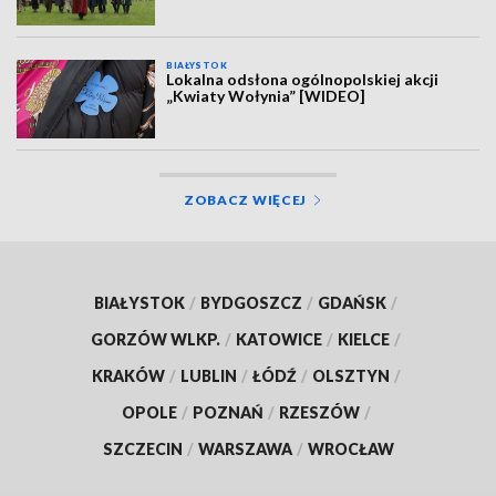
BIAŁYSTOK
Lokalna odsłona ogólnopolskiej akcji
„Kwiaty Wołynia” [WIDEO]
ZOBACZ WIĘCEJ
BIAŁYSTOK
/
BYDGOSZCZ
/
GDAŃSK
/
GORZÓW WLKP.
/
KATOWICE
/
KIELCE
/
KRAKÓW
/
LUBLIN
/
ŁÓDŹ
/
OLSZTYN
/
OPOLE
/
POZNAŃ
/
RZESZÓW
/
SZCZECIN
/
WARSZAWA
/
WROCŁAW