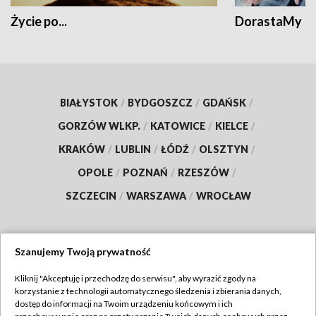
Życie po...
DorastaMy
BIAŁYSTOK
/
BYDGOSZCZ
/
GDAŃSK
/
GORZÓW WLKP.
/
KATOWICE
/
KIELCE
/
KRAKÓW
/
LUBLIN
/
ŁÓDŹ
/
OLSZTYN
/
OPOLE
/
POZNAŃ
/
RZESZÓW
/
SZCZECIN
/
WARSZAWA
/
WROCŁAW
Szanujemy Twoją prywatność
Dołącz do nas:
Kliknij "Akceptuję i przechodzę do serwisu", aby wyrazić zgody na
korzystanie z technologii automatycznego śledzenia i zbierania danych,
TVP
dostęp do informacji na Twoim urządzeniu końcowym i ich