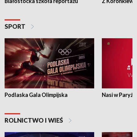
Białostocka szkoła reportażu
Z Koronkiewic
SPORT
Podlaska Gala Olimpijska
Nasi w Paryżu
ROLNICTWO I WIEŚ