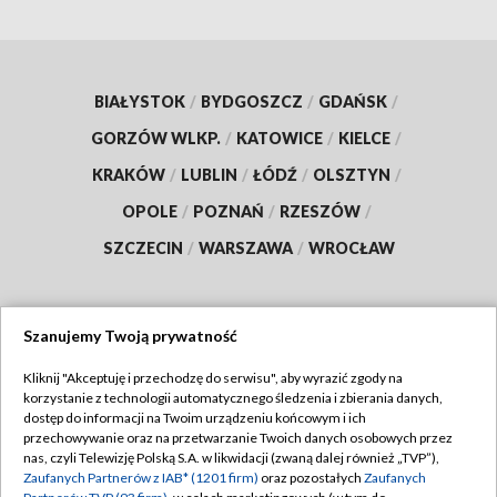
BIAŁYSTOK
/
BYDGOSZCZ
/
GDAŃSK
/
GORZÓW WLKP.
/
KATOWICE
/
KIELCE
/
KRAKÓW
/
LUBLIN
/
ŁÓDŹ
/
OLSZTYN
/
OPOLE
/
POZNAŃ
/
RZESZÓW
/
SZCZECIN
/
WARSZAWA
/
WROCŁAW
Szanujemy Twoją prywatność
Dołącz do nas:
Kliknij "Akceptuję i przechodzę do serwisu", aby wyrazić zgody na
korzystanie z technologii automatycznego śledzenia i zbierania danych,
TVP
dostęp do informacji na Twoim urządzeniu końcowym i ich
Abonament TVP
przechowywanie oraz na przetwarzanie Twoich danych osobowych przez
Regulamin TVP
nas, czyli Telewizję Polską S.A. w likwidacji (zwaną dalej również „TVP”),
Emisja w TVP
Polityka prywatności
Zaufanych Partnerów z IAB* (1201 firm)
oraz pozostałych
Zaufanych