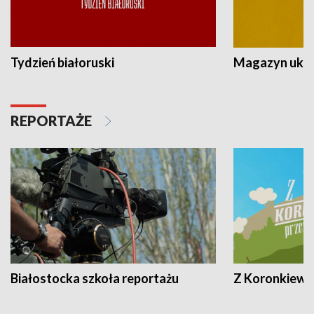
Tydzień białoruski
Magazyn ukra
REPORTAŻE
Białostocka szkoła reportażu
Z Koronkiewic