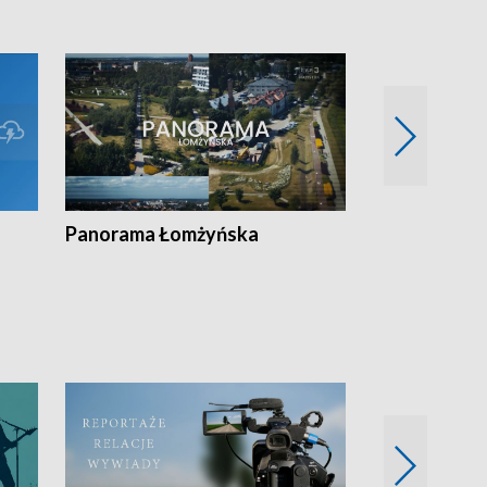
Panorama Łomżyńska
Przegląd suw