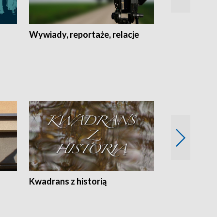
Wywiady, reportaże, relacje
Recepta na...
Z
Kwadrans z historią
Kartki z kal