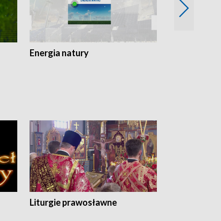
Energia natury
Ogród i nie t
Liturgie prawosławne