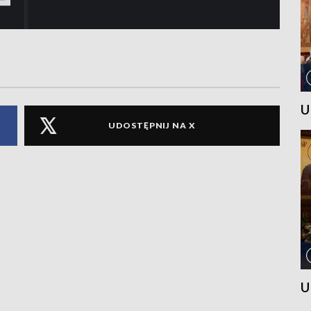
U
UDOSTĘPNIJ NA X
U