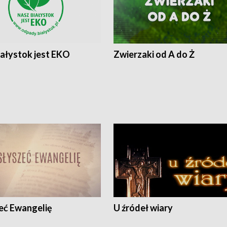
iałystok jest EKO
Zwierzaki od A do Ż
eć Ewangelię
U źródeł wiary