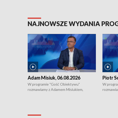
NAJNOWSZE WYDANIA PR
Adam Misiuk, 06.08.2026
Piotr S
W programie "Gość Obiektywu"
W progra
rozmawiamy z Adamem Misiukiem,
rozmawia
podlaskim wojewódzkim konserwatorem
Towarzys
zabytków o kondycji zabytków w regionie
wsparcia 
i naborze wniosków na prace
działani
konserwatorskie.
Pokrzywd