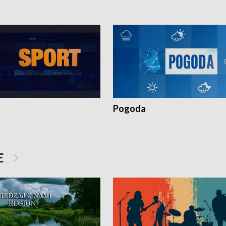
Pogoda
E