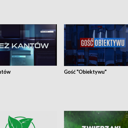
ntów
Gość "Obiektywu"