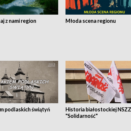
j z nami region
Młoda scena regionu
em podlaskich świątyń
Historia białostockiej NSZ
"Solidarność"