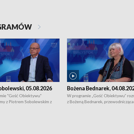
OGRAMÓW
obolewski, 05.08.2026
Bożena Bednarek, 04.08.20
mie "Gość Obiektywu"
W programie „Gość Obiektywu” ro
my z Piotrem Sobolewskim z
z Bożeną Bednarek, przewodnicząca
twa Amickus o możliwościach
Białostockiej Rady Seniorów, o walc
osób dotkniętych przemocą i
samotnością, pomysłach na to jak
u Ośrodka Pomocy Osobom
wyciągać osoby starsze z domów i j
zonym Przestępstwem.
ważne jest to by nie były same.