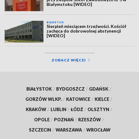
Białymstoku [WIDEO]
BIAŁYSTOK
Sierpień miesiącem trzeźwości. Kościół
zachęca do dobrowolnej abstynencji
[WIDEO]
ZOBACZ WIĘCEJ
BIAŁYSTOK
/
BYDGOSZCZ
/
GDAŃSK
/
GORZÓW WLKP.
/
KATOWICE
/
KIELCE
/
KRAKÓW
/
LUBLIN
/
ŁÓDŹ
/
OLSZTYN
/
OPOLE
/
POZNAŃ
/
RZESZÓW
/
SZCZECIN
/
WARSZAWA
/
WROCŁAW