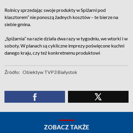
Rolnicy sprzedając swoje produkty w Spiżarni pod
klasztorem” nie ponoszą żadnych kosztów – te bierze na
siebie gmina.
„Spiżarnia” na razie działa dwa razy w tygodniu, we wtorki i w
soboty. W planach są cykliczne imprezy poświęcone kuchni
danego kraju, czy też konkretnemu produktowi
Źródło:
Obiektyw TVP3 Białystok
ZOBACZ TAKŻE