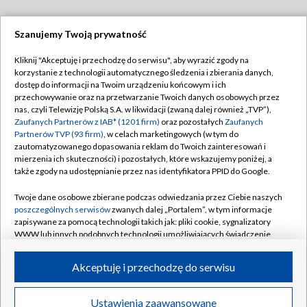
Szanujemy Twoją prywatność
Dołącz do nas:
Kliknij "Akceptuję i przechodzę do serwisu", aby wyrazić zgody na
korzystanie z technologii automatycznego śledzenia i zbierania danych,
TVP
dostęp do informacji na Twoim urządzeniu końcowym i ich
Abonament TVP
przechowywanie oraz na przetwarzanie Twoich danych osobowych przez
Regulamin TVP
nas, czyli Telewizję Polską S.A. w likwidacji (zwaną dalej również „TVP”),
Emisja w TVP
Polityka prywatności
Zaufanych Partnerów z IAB* (1201 firm)
oraz pozostałych
Zaufanych
Partnerów TVP (93 firm)
, w celach marketingowych (w tym do
Centrum informacji TVP
Moje zgody
zautomatyzowanego dopasowania reklam do Twoich zainteresowań i
mierzenia ich skuteczności) i pozostałych, które wskazujemy poniżej, a
Naziemna Telewizja Cyfrowa
Pomoc
także zgody na udostępnianie przez nas identyfikatora PPID do Google.
Sklep TVP
Biuro reklamy
Twoje dane osobowe zbierane podczas odwiedzania przez Ciebie naszych
Rada Programowa
Kontakt
poszczególnych serwisów
zwanych dalej „Portalem”, w tym informacje
zapisywane za pomocą technologii takich jak: pliki cookie, sygnalizatory
System NOS
WWW lub innych podobnych technologii umożliwiających świadczenie
dopasowanych i bezpiecznych usług, personalizację treści oraz reklam,
Informacje o nadawcy
Kanały
udostępnianie funkcji mediów społecznościowych oraz analizowanie
Akceptuję i przechodzę do serwisu
ruchu w Internecie.
Program dla prasy
©2026 Telewizja Polska S.A. w likwidacji
Biuro Reklamy
Twoje dane osobowe zbierane podczas odwiedzania przez Ciebie
Ustawienia zaawansowane