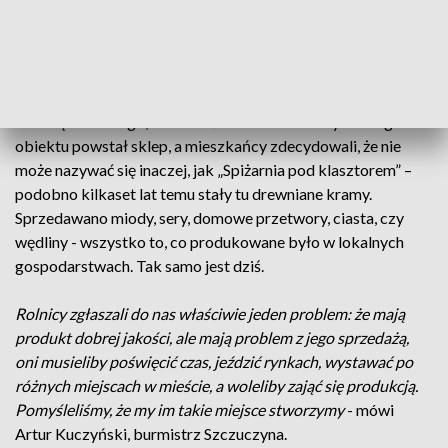
dyrektor Biblioteki-Centrum Kultury w Szczuczynie -
Perła
baroku polskiego znajduje się w Szczuczynie. Obok kościoła
jest klasztor, przez ponad sto lat funkcjonowało Kolegium
Pijarskie zaplanowane na szkół siedem i zakonników.
Nic więc dziwnego, że to właśnie tuż obok zabytkowego
obiektu powstał sklep, a mieszkańcy zdecydowali, że nie
może nazywać się inaczej, jak „Spiżarnia pod klasztorem” –
podobno kilkaset lat temu stały tu drewniane kramy.
Sprzedawano miody, sery, domowe przetwory, ciasta, czy
wędliny - wszystko to, co produkowane było w lokalnych
gospodarstwach. Tak samo jest dziś.
Rolnicy zgłaszali do nas właściwie jeden problem: że mają
produkt dobrej jakości, ale mają problem z jego sprzedażą,
oni musieliby poświęcić czas, jeździć rynkach, wystawać po
różnych miejscach w mieście, a woleliby zająć się produkcją.
Pomyśleliśmy, że my im takie miejsce stworzymy
- mówi
Artur Kuczyński, burmistrz Szczuczyna.