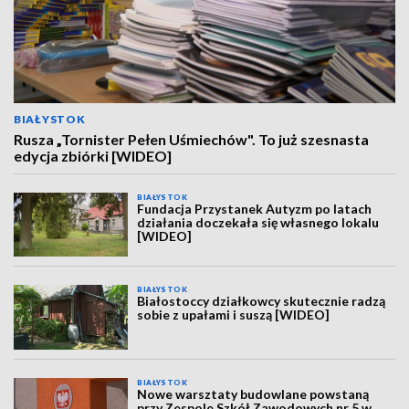
BIAŁYSTOK
Rusza „Tornister Pełen Uśmiechów". To już szesnasta
edycja zbiórki [WIDEO]
BIAŁYSTOK
Fundacja Przystanek Autyzm po latach
działania doczekała się własnego lokalu
[WIDEO]
BIAŁYSTOK
Białostoccy działkowcy skutecznie radzą
sobie z upałami i suszą [WIDEO]
BIAŁYSTOK
Nowe warsztaty budowlane powstaną
przy Zespole Szkół Zawodowych nr 5 w