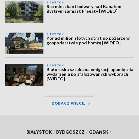
BIAŁYSTOK
Sto mieszkań i bulwary nad Kanałem
Bystrym zamiast Fregaty [WIDEO]
BIAŁYSTOK
Ponad milion złotych strat po pożarze w
gospodarstwie pod Łomżą [WIDEO]
BIAŁYSTOK
Białoruska sztuka na emigracji upamiętnia
wydarzenia po sfałszowanych wyborach
[WIDEO]
ZOBACZ WIĘCEJ
BIAŁYSTOK
/
BYDGOSZCZ
/
GDAŃSK
/