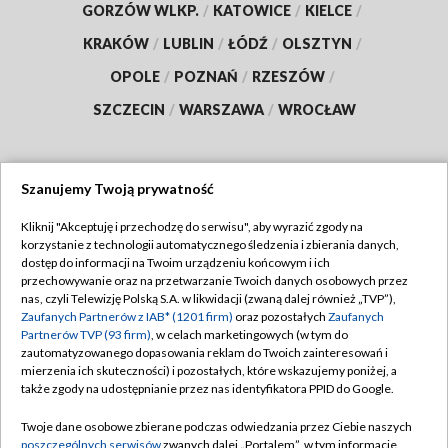
GORZÓW WLKP.
/
KATOWICE
/
KIELCE
/
KRAKÓW
/
LUBLIN
/
ŁÓDŹ
/
OLSZTYN
/
OPOLE
/
POZNAŃ
/
RZESZÓW
/
SZCZECIN
/
WARSZAWA
/
WROCŁAW
Szanujemy Twoją prywatność
Dołącz do nas:
Kliknij "Akceptuję i przechodzę do serwisu", aby wyrazić zgody na
korzystanie z technologii automatycznego śledzenia i zbierania danych,
TVP
dostęp do informacji na Twoim urządzeniu końcowym i ich
Abonament TVP
przechowywanie oraz na przetwarzanie Twoich danych osobowych przez
Regulamin TVP
nas, czyli Telewizję Polską S.A. w likwidacji (zwaną dalej również „TVP”),
Emisja w TVP
Polityka prywatności
Zaufanych Partnerów z IAB* (1201 firm)
oraz pozostałych
Zaufanych
Partnerów TVP (93 firm)
, w celach marketingowych (w tym do
Centrum informacji TVP
Moje zgody
zautomatyzowanego dopasowania reklam do Twoich zainteresowań i
mierzenia ich skuteczności) i pozostałych, które wskazujemy poniżej, a
Naziemna Telewizja Cyfrowa
Pomoc
także zgody na udostępnianie przez nas identyfikatora PPID do Google.
Sklep TVP
Biuro reklamy
Twoje dane osobowe zbierane podczas odwiedzania przez Ciebie naszych
Rada Programowa
Kontakt
poszczególnych serwisów
zwanych dalej „Portalem”, w tym informacje