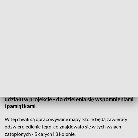
Przywołać dawne życie Bondar/fot. TVP3 Białystok
Siódmego i ósmego sierpnia - na plażę Rudnia -
zaprasza Koło Gospodyń Wiejskich Sołectwa
Bondary. Chcą przypomnieć o dziedzictwie wsi,
zatopionych w czasie budowy Zalewu
Siemianówka. A już dziś - zapraszają do wspólnego
udziału w projekcie - do dzielenia się wspomnieniami
i pamiątkami.
W tej chwili są opracowywane mapy, które będą zawierały
odzwierciedlenie tego, co znajdowało się w tych wsiach
zatopionych - 5 całych i 3 kolonie.