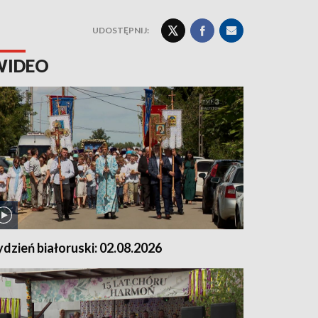
UDOSTĘPNIJ:
WIDEO
ydzień białoruski: 02.08.2026