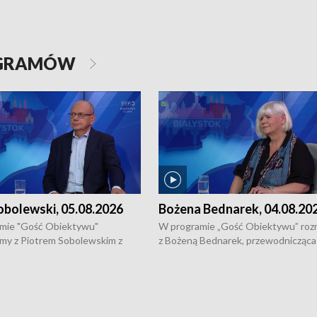
OGRAMÓW
obolewski, 05.08.2026
Bożena Bednarek, 04.08.20
mie "Gość Obiektywu"
W programie „Gość Obiektywu” ro
my z Piotrem Sobolewskim z
z Bożeną Bednarek, przewodnicząca
twa Amickus o możliwościach
Białostockiej Rady Seniorów, o walc
osób dotkniętych przemocą i
samotnością, pomysłach na to jak
u Ośrodka Pomocy Osobom
wyciągać osoby starsze z domów i j
zonym Przestępstwem.
ważne jest to by nie były same.