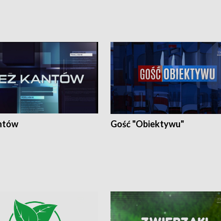
ntów
Gość "Obiektywu"