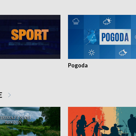
Pogoda
E