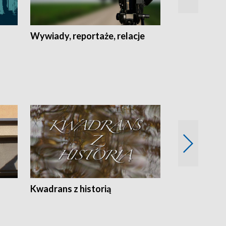
Wywiady, reportaże, relacje
Recepta na...
Z
Kwadrans z historią
Kartki z kal