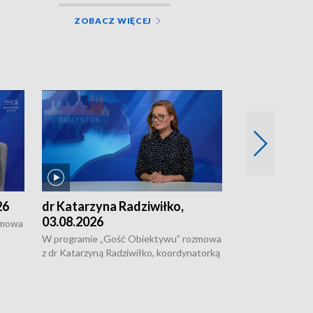
ZOBACZ WIĘCEJ
26
dr Katarzyna Radziwiłko,
Paweł Zapora
03.08.2026
zmowa
W programie "G
z Pawłem Zaporą
W programie „Gość Obiektywu” rozmowa
e z
regionu, który wz
z dr Katarzyną Radziwiłko, koordynatorką
prestiżowym pro
projektu "Etnomozaika. Współczesne
ak
uczniów z całeg
dziedzictwo kulturowe wsi" o tym, jak
w USA przez Uni
wygląda dzisiejsza kultura polskiej wsi.