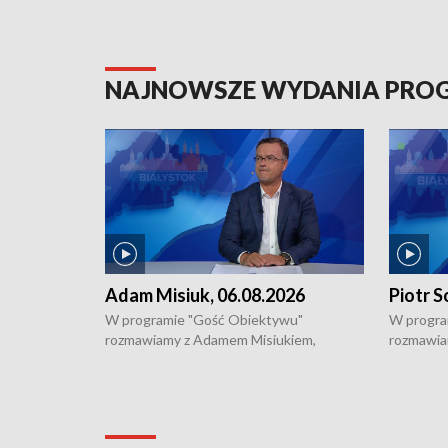
NAJNOWSZE WYDANIA PR
Adam Misiuk, 06.08.2026
Piotr S
W programie "Gość Obiektywu"
W progra
rozmawiamy z Adamem Misiukiem,
rozmawia
podlaskim wojewódzkim konserwatorem
Towarzys
zabytków o kondycji zabytków w regionie
wsparcia 
i naborze wniosków na prace
działani
konserwatorskie.
Pokrzywd