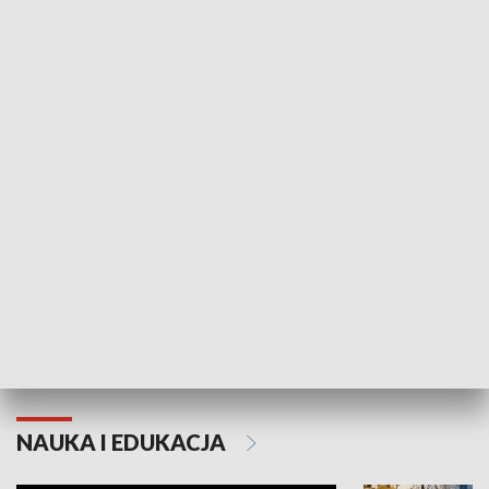
Żyjący Kościół
Usłyszeć Ewa
KULTURA I SZTUKA
Grajmy Swoje
Białostocki Te
NAUKA I EDUKACJA