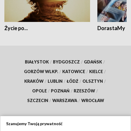
Życie po...
DorastaMy
BIAŁYSTOK
/
BYDGOSZCZ
/
GDAŃSK
/
GORZÓW WLKP.
/
KATOWICE
/
KIELCE
/
KRAKÓW
/
LUBLIN
/
ŁÓDŹ
/
OLSZTYN
/
OPOLE
/
POZNAŃ
/
RZESZÓW
/
SZCZECIN
/
WARSZAWA
/
WROCŁAW
Szanujemy Twoją prywatność
Dołącz do nas: