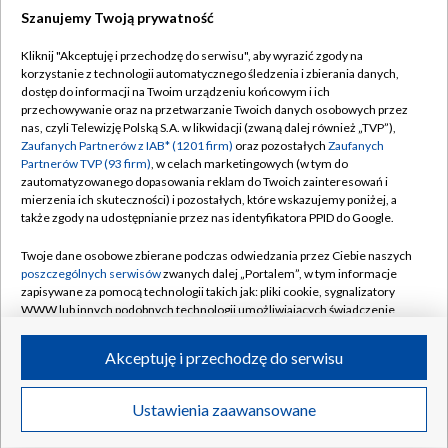
Szanujemy Twoją prywatność
Dołącz do nas:
Kliknij "Akceptuję i przechodzę do serwisu", aby wyrazić zgody na
korzystanie z technologii automatycznego śledzenia i zbierania danych,
TVP
dostęp do informacji na Twoim urządzeniu końcowym i ich
Abonament TVP
przechowywanie oraz na przetwarzanie Twoich danych osobowych przez
Regulamin TVP
nas, czyli Telewizję Polską S.A. w likwidacji (zwaną dalej również „TVP”),
Emisja w TVP
Polityka prywatności
Zaufanych Partnerów z IAB* (1201 firm)
oraz pozostałych
Zaufanych
Partnerów TVP (93 firm)
, w celach marketingowych (w tym do
Centrum informacji TVP
Moje zgody
zautomatyzowanego dopasowania reklam do Twoich zainteresowań i
mierzenia ich skuteczności) i pozostałych, które wskazujemy poniżej, a
Naziemna Telewizja Cyfrowa
Pomoc
także zgody na udostępnianie przez nas identyfikatora PPID do Google.
Sklep TVP
Biuro reklamy
Twoje dane osobowe zbierane podczas odwiedzania przez Ciebie naszych
Rada Programowa
Kontakt
poszczególnych serwisów
zwanych dalej „Portalem”, w tym informacje
zapisywane za pomocą technologii takich jak: pliki cookie, sygnalizatory
System NOS
WWW lub innych podobnych technologii umożliwiających świadczenie
dopasowanych i bezpiecznych usług, personalizację treści oraz reklam,
Informacje o nadawcy
Kanały
udostępnianie funkcji mediów społecznościowych oraz analizowanie
Akceptuję i przechodzę do serwisu
ruchu w Internecie.
Program dla prasy
©2026 Telewizja Polska S.A. w likwidacji
Biuro Reklamy
Twoje dane osobowe zbierane podczas odwiedzania przez Ciebie
Ustawienia zaawansowane
poszczególnych serwisów
na Portalu, takie jak adresy IP, identyfikatory
Ogłoszenie przetargowe
Twoich urządzeń końcowych i identyfikatory plików cookie, informacje o