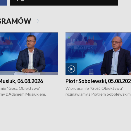
OGRAMÓW
usiuk, 06.08.2026
Piotr Sobolewski, 05.08.20
mie "Gość Obiektywu"
W programie "Gość Obiektywu"
my z Adamem Musiukiem,
rozmawiamy z Piotrem Sobolewskim
m wojewódzkim konserwatorem
Towarzystwa Amickus o możliwości
o kondycji zabytków w regionie
wsparcia osób dotkniętych przemocą
 wniosków na prace
działaniu Ośrodka Pomocy Osobom
torskie.
Pokrzywdzonym Przestępstwem.