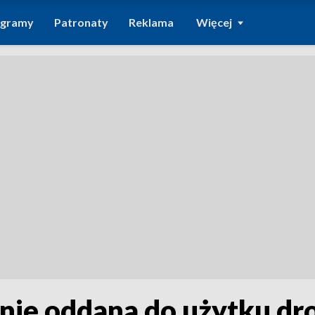
ogramy
Patronaty
Reklama
Więcej
ie oddana do użytku dro