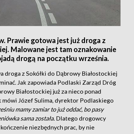
 Prawie gotowa jest już droga z
iej. Malowane jest tam oznakowanie
ojadą drogą na początku września.
wa droga z Sokółki do Dąbrowy Białostockiej
pominać. Jak zapowiada Podlaski Zarząd Dróg
owy Białostockiej już za nieco ponad
 mówi Józef Sulima, dyrektor Podlaskiego
śniu mamy zamiar to już oddać, bo pasy
eniówka sama została.
Dlatego drogowcy
okończenie niezbędnych prac, by nie