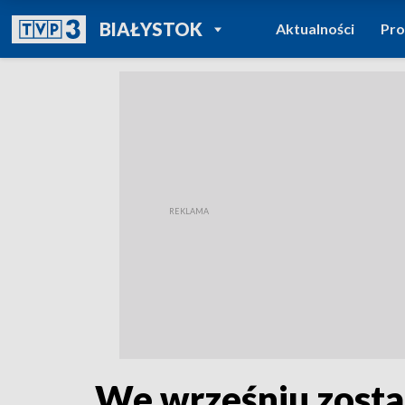
POWRÓT DO
BIAŁYSTOK
Aktualności
Pr
TVP REGIONY
We wrześniu zostan