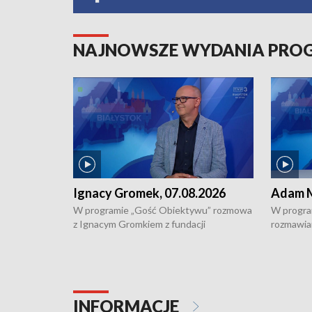
NAJNOWSZE WYDANIA PR
Ignacy Gromek, 07.08.2026
Adam M
W programie „Gość Obiektywu” rozmowa
W progra
z Ignacym Gromkiem z fundacji
rozmawia
"Przystanek Autyzm" o opiece dorosłych
podlaski
osób autystycznych oraz potrzebie
zabytków 
dziennej i całodobowej opieki.
i naborze
konserwa
INFORMACJE