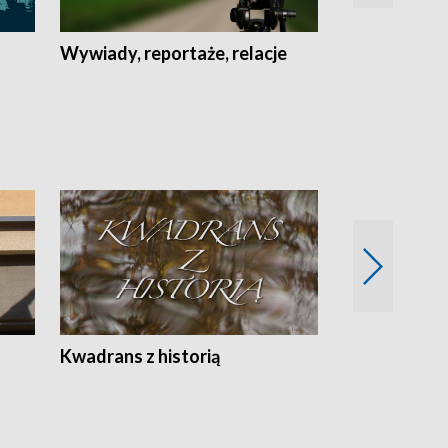
Wywiady, reportaże, relacje
Recepta na...
Z
Kwadrans z historią
Kartki z kal