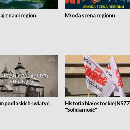
j z nami region
Młoda scena regionu
em podlaskich świątyń
Historia białostockiej NSZ
"Solidarność"