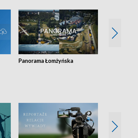
Panorama Łomżyńska
Przegląd suw