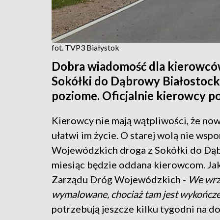
fot. TVP3 Białystok
Dobra wiadomość dla kierowców.
Sokółki do Dąbrowy Białostock
poziome. Oficjalnie kierowcy p
Kierowcy nie mają wątpliwości, że no
ułatwi im życie. O starej wolą nie ws
Wojewódzkich droga z Sokółki do Dąbr
miesiąc będzie oddana kierowcom. Jak
Zarządu Dróg Wojewódzkich -
We wrze
wymalowane, chociaż tam jest wykończ
potrzebują jeszcze kilku tygodni na d