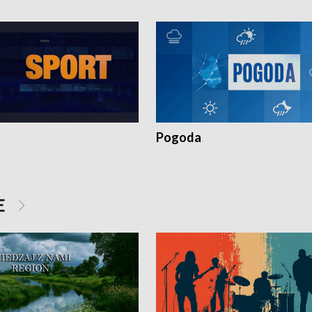
Pogoda
E