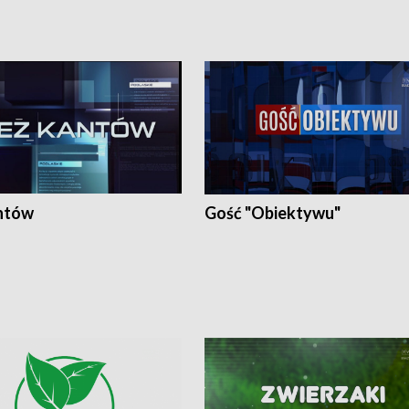
ntów
Gość "Obiektywu"