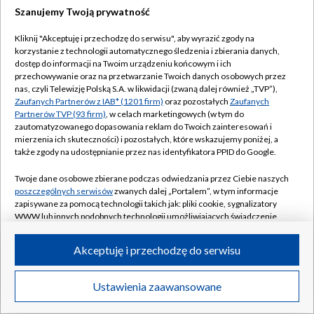
Szanujemy Twoją prywatność
Kliknij "Akceptuję i przechodzę do serwisu", aby wyrazić zgody na
korzystanie z technologii automatycznego śledzenia i zbierania danych,
dostęp do informacji na Twoim urządzeniu końcowym i ich
przechowywanie oraz na przetwarzanie Twoich danych osobowych przez
nas, czyli Telewizję Polską S.A. w likwidacji (zwaną dalej również „TVP”),
Zaufanych Partnerów z IAB* (1201 firm)
oraz pozostałych
Zaufanych
Partnerów TVP (93 firm)
, w celach marketingowych (w tym do
zautomatyzowanego dopasowania reklam do Twoich zainteresowań i
mierzenia ich skuteczności) i pozostałych, które wskazujemy poniżej, a
także zgody na udostępnianie przez nas identyfikatora PPID do Google.
Twoje dane osobowe zbierane podczas odwiedzania przez Ciebie naszych
poszczególnych serwisów
zwanych dalej „Portalem”, w tym informacje
zapisywane za pomocą technologii takich jak: pliki cookie, sygnalizatory
WWW lub innych podobnych technologii umożliwiających świadczenie
dopasowanych i bezpiecznych usług, personalizację treści oraz reklam,
udostępnianie funkcji mediów społecznościowych oraz analizowanie
Akceptuję i przechodzę do serwisu
ruchu w Internecie.
Twoje dane osobowe zbierane podczas odwiedzania przez Ciebie
Ustawienia zaawansowane
poszczególnych serwisów
na Portalu, takie jak adresy IP, identyfikatory
Twoich urządzeń końcowych i identyfikatory plików cookie, informacje o