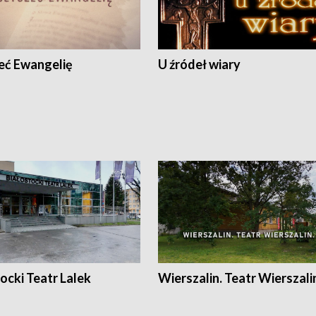
eć Ewangelię
U źródeł wiary
ocki Teatr Lalek
Wierszalin. Teatr Wierszali