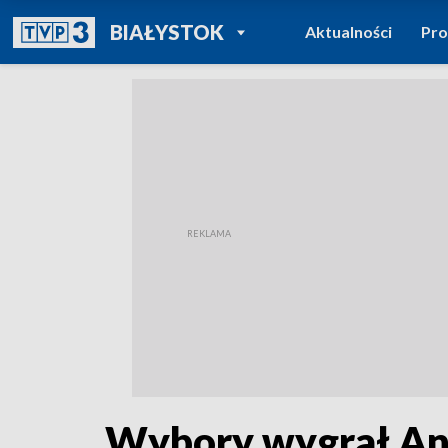
POWRÓT DO
BIAŁYSTOK
Aktualności
Pr
TVP REGIONY
Wybory wygrał And