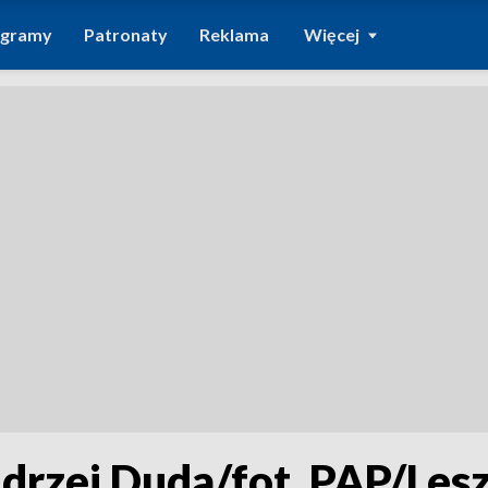
ogramy
Patronaty
Reklama
Więcej
rzej Duda/fot. PAP/Les