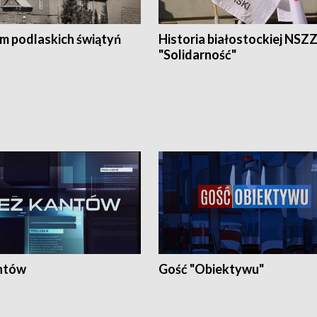
em podlaskich świątyń
Historia białostockiej NSZ
"Solidarność"
ntów
Gość "Obiektywu"