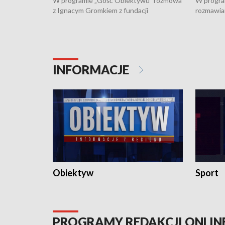
W programie „Gość Obiektywu” rozmowa
W progra
z Ignacym Gromkiem z fundacji
rozmawia
"Przystanek Autyzm" o opiece dorosłych
podlaski
osób autystycznych oraz potrzebie
zabytków 
dziennej i całodobowej opieki.
i naborze
konserwa
INFORMACJE
Obiektyw
Sport
PROGRAMY REDAKCJI ONLIN