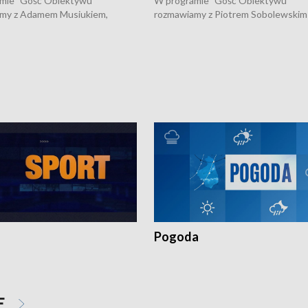
mie "Gość Obiektywu"
W programie "Gość Obiektywu"
my z Adamem Musiukiem,
rozmawiamy z Piotrem Sobolewskim
m wojewódzkim konserwatorem
Towarzystwa Amickus o możliwości
o kondycji zabytków w regionie
wsparcia osób dotkniętych przemocą
 wniosków na prace
działaniu Ośrodka Pomocy Osobom
torskie.
Pokrzywdzonym Przestępstwem.
Pogoda
E