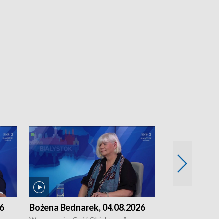
26
Bożena Bednarek, 04.08.2026
dr Katarzyna
03.08.2026