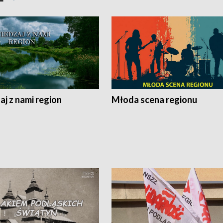
j z nami region
Młoda scena regionu