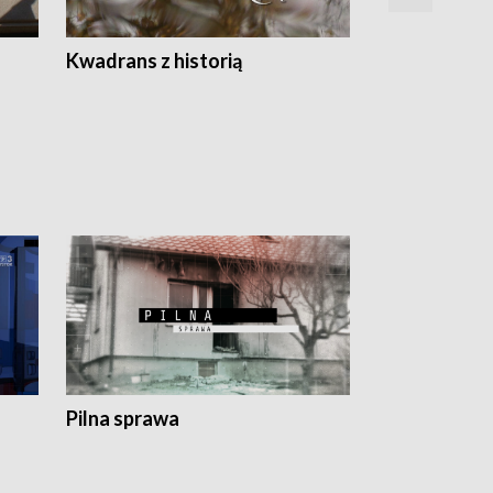
Z
Kwadrans z historią
Kartki z kal
Pilna sprawa