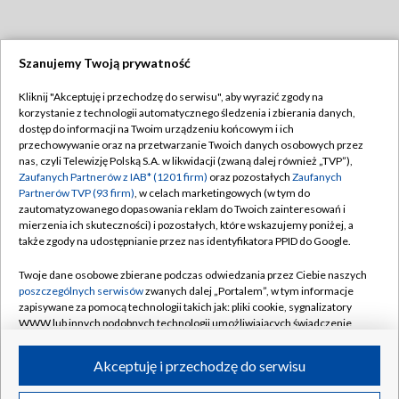
Szanujemy Twoją prywatność
Dołącz do nas:
Kliknij "Akceptuję i przechodzę do serwisu", aby wyrazić zgody na
korzystanie z technologii automatycznego śledzenia i zbierania danych,
TVP
dostęp do informacji na Twoim urządzeniu końcowym i ich
Abonament TVP
przechowywanie oraz na przetwarzanie Twoich danych osobowych przez
Regulamin TVP
nas, czyli Telewizję Polską S.A. w likwidacji (zwaną dalej również „TVP”),
Emisja w TVP
Polityka prywatności
Zaufanych Partnerów z IAB* (1201 firm)
oraz pozostałych
Zaufanych
Partnerów TVP (93 firm)
, w celach marketingowych (w tym do
Centrum informacji TVP
Moje zgody
zautomatyzowanego dopasowania reklam do Twoich zainteresowań i
mierzenia ich skuteczności) i pozostałych, które wskazujemy poniżej, a
Naziemna Telewizja Cyfrowa
Pomoc
także zgody na udostępnianie przez nas identyfikatora PPID do Google.
Sklep TVP
Biuro reklamy
Twoje dane osobowe zbierane podczas odwiedzania przez Ciebie naszych
Rada Programowa
Kontakt
poszczególnych serwisów
zwanych dalej „Portalem”, w tym informacje
zapisywane za pomocą technologii takich jak: pliki cookie, sygnalizatory
System NOS
WWW lub innych podobnych technologii umożliwiających świadczenie
dopasowanych i bezpiecznych usług, personalizację treści oraz reklam,
Informacje o nadawcy
Kanały
udostępnianie funkcji mediów społecznościowych oraz analizowanie
Akceptuję i przechodzę do serwisu
ruchu w Internecie.
Program dla prasy
©2026 Telewizja Polska S.A. w likwidacji