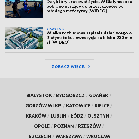
Dar, który uratował życie. W Białymstoku
pobrano narządy do przeszczepów od
młodego mężczyzny [WIDEO]
BIAŁYSTOK
Wielka rozbudowa szpitala dziecięcego w
Białymstoku. Inwestycja za blisko 230 mln
zł [WIDEO]
ZOBACZ WIĘCEJ
BIAŁYSTOK
/
BYDGOSZCZ
/
GDAŃSK
/
GORZÓW WLKP.
/
KATOWICE
/
KIELCE
/
KRAKÓW
/
LUBLIN
/
ŁÓDŹ
/
OLSZTYN
/
OPOLE
/
POZNAŃ
/
RZESZÓW
/
SZCZECIN
/
WARSZAWA
/
WROCŁAW