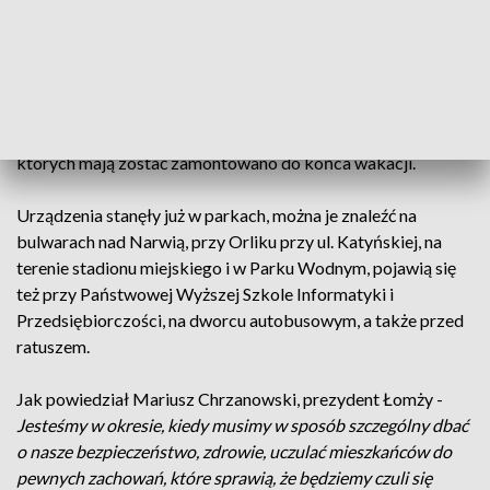
antyseptycznym. Bezdotykowe urządzenia stanęły w
miejscach chętnie i często odwiedzanych przez
mieszkańców miasta.
Miasto kupiło 27 tego rodzaju stojaków, co kosztowało 61
tysięcy złotych. Czternaście trafi do szkół i przedszkoli, w
których mają zostać zamontowano do końca wakacji.
Urządzenia stanęły już w parkach, można je znaleźć na
bulwarach nad Narwią, przy Orliku przy ul. Katyńskiej, na
terenie stadionu miejskiego i w Parku Wodnym, pojawią się
też przy Państwowej Wyższej Szkole Informatyki i
Przedsiębiorczości, na dworcu autobusowym, a także przed
ratuszem.
Jak powiedział Mariusz Chrzanowski, prezydent Łomży -
Jesteśmy w okresie, kiedy musimy w sposób szczególny dbać
o nasze bezpieczeństwo, zdrowie, uczulać mieszkańców do
pewnych zachowań, które sprawią, że będziemy czuli się