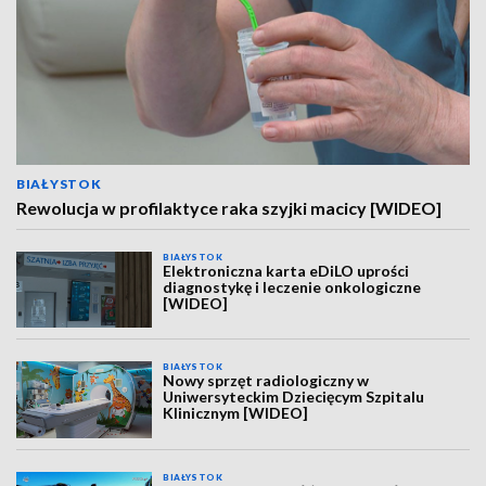
BIAŁYSTOK
Rewolucja w profilaktyce raka szyjki macicy [WIDEO]
BIAŁYSTOK
Elektroniczna karta eDiLO uprości
diagnostykę i leczenie onkologiczne
[WIDEO]
BIAŁYSTOK
Nowy sprzęt radiologiczny w
Uniwersyteckim Dziecięcym Szpitalu
Klinicznym [WIDEO]
BIAŁYSTOK