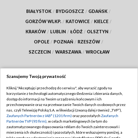
BIAŁYSTOK
/
BYDGOSZCZ
/
GDAŃSK
/
GORZÓW WLKP.
/
KATOWICE
/
KIELCE
/
KRAKÓW
/
LUBLIN
/
ŁÓDŹ
/
OLSZTYN
/
OPOLE
/
POZNAŃ
/
RZESZÓW
/
SZCZECIN
/
WARSZAWA
/
WROCŁAW
Szanujemy Twoją prywatność
Dołącz do nas:
Kliknij "Akceptuję i przechodzę do serwisu", aby wyrazić zgody na
korzystanie z technologii automatycznego śledzenia i zbierania danych,
TVP
dostęp do informacji na Twoim urządzeniu końcowym i ich
Abonament TVP
przechowywanie oraz na przetwarzanie Twoich danych osobowych przez
Regulamin TVP
nas, czyli Telewizję Polską S.A. w likwidacji (zwaną dalej również „TVP”),
Emisja w TVP
Polityka prywatności
Zaufanych Partnerów z IAB* (1201 firm)
oraz pozostałych
Zaufanych
Partnerów TVP (93 firm)
, w celach marketingowych (w tym do
Centrum informacji TVP
Moje zgody
zautomatyzowanego dopasowania reklam do Twoich zainteresowań i
mierzenia ich skuteczności) i pozostałych, które wskazujemy poniżej, a
Naziemna Telewizja Cyfrowa
Pomoc
także zgody na udostępnianie przez nas identyfikatora PPID do Google.