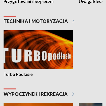
Przygotowani i bezpieczni
Uwaga kleszc
TECHNIKA I MOTORYZACJA
Turbo Podlasie
WYPOCZYNEK I REKREACJA