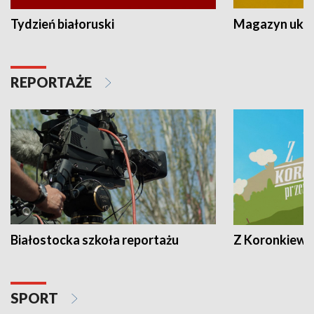
Tydzień białoruski
Magazyn ukra
REPORTAŻE
Białostocka szkoła reportażu
Z Koronkiewic
SPORT