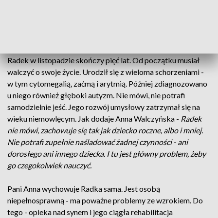
piętnaście. Jak mówi Anna Walczyńska -
Są potrzebne nam
na dożylne podanie immunoglobulin ludzkich, które
spowodują, że ruszy u niego rozwój mózgu - o to nam
najbardziej chodzi.
Radek w listopadzie skończy pięć lat. Od początku musiał
walczyć o swoje życie. Urodził się z wieloma schorzeniami -
w tym cytomegalią, zaćmą i arytmią. Później zdiagnozowano
u niego również głęboki autyzm. Nie mówi, nie potrafi
samodzielnie jeść. Jego rozwój umysłowy zatrzymał się na
wieku niemowlęcym. Jak dodaje Anna Walczyńska -
Radek
nie mówi, zachowuje się tak jak dziecko roczne, albo i mniej.
Nie potrafi zupełnie naśladować żadnej czynności - ani
dorosłego ani innego dziecka. I tu jest główny problem, żeby
go czegokolwiek nauczyć.
Pani Anna wychowuje Radka sama. Jest osobą
niepełnosprawną - ma poważne problemy ze wzrokiem. Do
tego - opieka nad synem i jego ciągła rehabilitacja