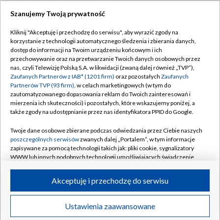
Szanujemy Twoją prywatność
Dołącz do nas:
Kliknij "Akceptuję i przechodzę do serwisu", aby wyrazić zgody na
korzystanie z technologii automatycznego śledzenia i zbierania danych,
TVP
dostęp do informacji na Twoim urządzeniu końcowym i ich
Abonament TVP
przechowywanie oraz na przetwarzanie Twoich danych osobowych przez
Regulamin TVP
nas, czyli Telewizję Polską S.A. w likwidacji (zwaną dalej również „TVP”),
Emisja w TVP
Polityka prywatności
Zaufanych Partnerów z IAB* (1201 firm)
oraz pozostałych
Zaufanych
Partnerów TVP (93 firm)
, w celach marketingowych (w tym do
Centrum informacji TVP
Moje zgody
zautomatyzowanego dopasowania reklam do Twoich zainteresowań i
mierzenia ich skuteczności) i pozostałych, które wskazujemy poniżej, a
Naziemna Telewizja Cyfrowa
Pomoc
także zgody na udostępnianie przez nas identyfikatora PPID do Google.
Sklep TVP
Biuro reklamy
Twoje dane osobowe zbierane podczas odwiedzania przez Ciebie naszych
Rada Programowa
Kontakt
poszczególnych serwisów
zwanych dalej „Portalem”, w tym informacje
zapisywane za pomocą technologii takich jak: pliki cookie, sygnalizatory
System NOS
WWW lub innych podobnych technologii umożliwiających świadczenie
dopasowanych i bezpiecznych usług, personalizację treści oraz reklam,
Informacje o nadawcy
Kanały
udostępnianie funkcji mediów społecznościowych oraz analizowanie
Akceptuję i przechodzę do serwisu
ruchu w Internecie.
Program dla prasy
©2026 Telewizja Polska S.A. w likwidacji
Biuro Reklamy
Twoje dane osobowe zbierane podczas odwiedzania przez Ciebie
Ustawienia zaawansowane
poszczególnych serwisów
na Portalu, takie jak adresy IP, identyfikatory
Ogłoszenie przetargowe
Twoich urządzeń końcowych i identyfikatory plików cookie, informacje o