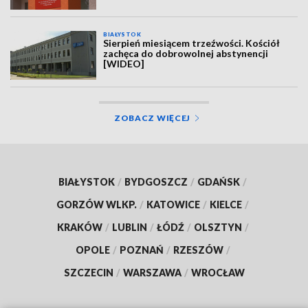
BIAŁYSTOK
Sierpień miesiącem trzeźwości. Kościół
zachęca do dobrowolnej abstynencji
[WIDEO]
ZOBACZ WIĘCEJ
BIAŁYSTOK
/
BYDGOSZCZ
/
GDAŃSK
/
GORZÓW WLKP.
/
KATOWICE
/
KIELCE
/
KRAKÓW
/
LUBLIN
/
ŁÓDŹ
/
OLSZTYN
/
OPOLE
/
POZNAŃ
/
RZESZÓW
/
SZCZECIN
/
WARSZAWA
/
WROCŁAW