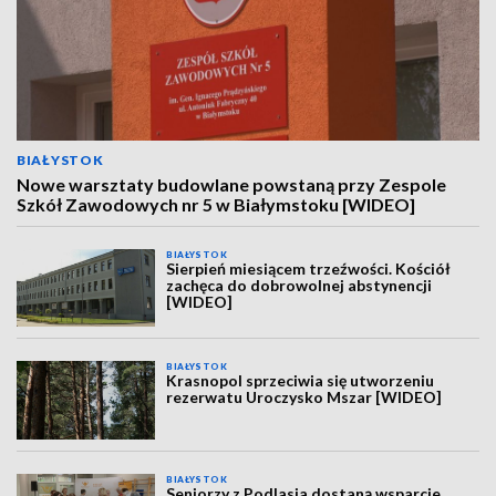
BIAŁYSTOK
Nowe warsztaty budowlane powstaną przy Zespole
Szkół Zawodowych nr 5 w Białymstoku [WIDEO]
BIAŁYSTOK
Sierpień miesiącem trzeźwości. Kościół
zachęca do dobrowolnej abstynencji
[WIDEO]
BIAŁYSTOK
Krasnopol sprzeciwia się utworzeniu
rezerwatu Uroczysko Mszar [WIDEO]
BIAŁYSTOK
Seniorzy z Podlasia dostaną wsparcie.