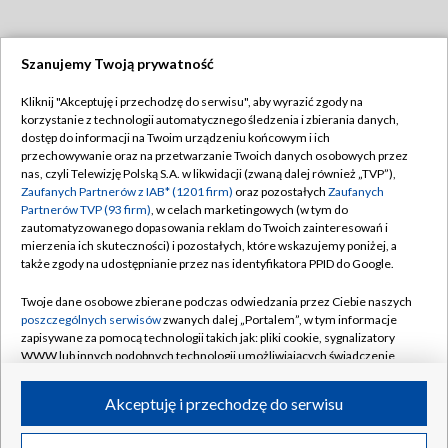
Szanujemy Twoją prywatność
Dołącz do nas:
Kliknij "Akceptuję i przechodzę do serwisu", aby wyrazić zgody na
korzystanie z technologii automatycznego śledzenia i zbierania danych,
TVP
dostęp do informacji na Twoim urządzeniu końcowym i ich
Abonament TVP
przechowywanie oraz na przetwarzanie Twoich danych osobowych przez
Regulamin TVP
nas, czyli Telewizję Polską S.A. w likwidacji (zwaną dalej również „TVP”),
Emisja w TVP
Polityka prywatności
Zaufanych Partnerów z IAB* (1201 firm)
oraz pozostałych
Zaufanych
Partnerów TVP (93 firm)
, w celach marketingowych (w tym do
Centrum informacji TVP
Moje zgody
zautomatyzowanego dopasowania reklam do Twoich zainteresowań i
mierzenia ich skuteczności) i pozostałych, które wskazujemy poniżej, a
Naziemna Telewizja Cyfrowa
Pomoc
także zgody na udostępnianie przez nas identyfikatora PPID do Google.
Sklep TVP
Biuro reklamy
Twoje dane osobowe zbierane podczas odwiedzania przez Ciebie naszych
Rada Programowa
Kontakt
poszczególnych serwisów
zwanych dalej „Portalem”, w tym informacje
zapisywane za pomocą technologii takich jak: pliki cookie, sygnalizatory
System NOS
WWW lub innych podobnych technologii umożliwiających świadczenie
dopasowanych i bezpiecznych usług, personalizację treści oraz reklam,
Informacje o nadawcy
Kanały
udostępnianie funkcji mediów społecznościowych oraz analizowanie
Akceptuję i przechodzę do serwisu
ruchu w Internecie.
Program dla prasy
©2026 Telewizja Polska S.A. w likwidacji
Biuro Reklamy
Twoje dane osobowe zbierane podczas odwiedzania przez Ciebie