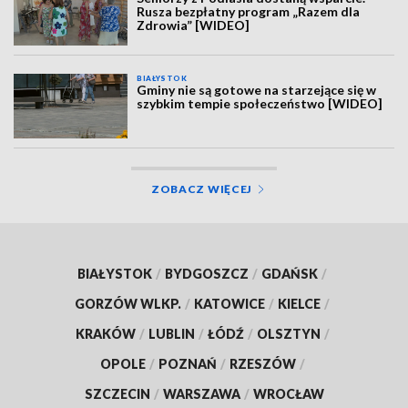
Rusza bezpłatny program „Razem dla
Zdrowia” [WIDEO]
BIAŁYSTOK
Gminy nie są gotowe na starzejące się w
szybkim tempie społeczeństwo [WIDEO]
ZOBACZ WIĘCEJ
BIAŁYSTOK
/
BYDGOSZCZ
/
GDAŃSK
/
GORZÓW WLKP.
/
KATOWICE
/
KIELCE
/
KRAKÓW
/
LUBLIN
/
ŁÓDŹ
/
OLSZTYN
/
OPOLE
/
POZNAŃ
/
RZESZÓW
/
SZCZECIN
/
WARSZAWA
/
WROCŁAW