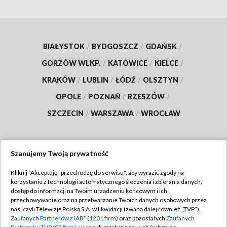
BIAŁYSTOK
/
BYDGOSZCZ
/
GDAŃSK
/
GORZÓW WLKP.
/
KATOWICE
/
KIELCE
/
KRAKÓW
/
LUBLIN
/
ŁÓDŹ
/
OLSZTYN
/
OPOLE
/
POZNAŃ
/
RZESZÓW
/
SZCZECIN
/
WARSZAWA
/
WROCŁAW
Szanujemy Twoją prywatność
Dołącz do nas:
Kliknij "Akceptuję i przechodzę do serwisu", aby wyrazić zgody na
korzystanie z technologii automatycznego śledzenia i zbierania danych,
TVP
dostęp do informacji na Twoim urządzeniu końcowym i ich
Abonament TVP
przechowywanie oraz na przetwarzanie Twoich danych osobowych przez
Regulamin TVP
nas, czyli Telewizję Polską S.A. w likwidacji (zwaną dalej również „TVP”),
Emisja w TVP
Polityka prywatności
Zaufanych Partnerów z IAB* (1201 firm)
oraz pozostałych
Zaufanych