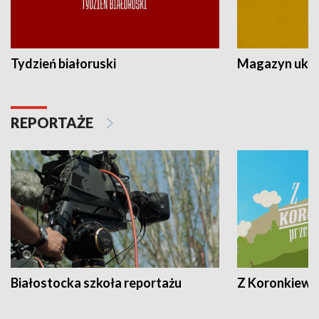
Tydzień białoruski
Magazyn ukra
REPORTAŻE
Białostocka szkoła reportażu
Z Koronkiewic