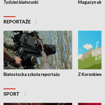
Tydzień białoruski
Magazyn ukra
REPORTAŻE
Białostocka szkoła reportażu
Z Koronkiewic
SPORT