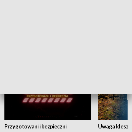
Grajmy Swoje
Białostocki Te
NAUKA I EDUKACJA
Przygotowani i bezpieczni
Uwaga kleszc