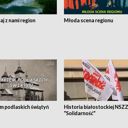
j z nami region
Młoda scena regionu
em podlaskich świątyń
Historia białostockiej NSZ
"Solidarność"