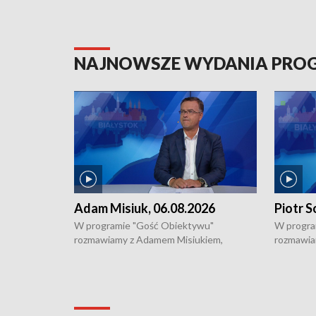
NAJNOWSZE WYDANIA PR
Adam Misiuk, 06.08.2026
Piotr S
W programie "Gość Obiektywu"
W progra
rozmawiamy z Adamem Misiukiem,
rozmawia
podlaskim wojewódzkim konserwatorem
Towarzys
zabytków o kondycji zabytków w regionie
wsparcia 
i naborze wniosków na prace
działani
konserwatorskie.
Pokrzywd