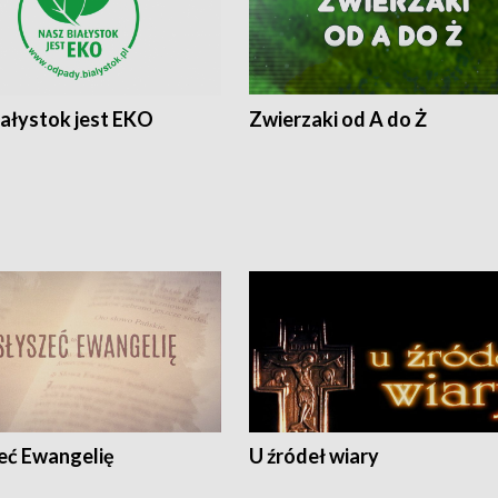
iałystok jest EKO
Zwierzaki od A do Ż
eć Ewangelię
U źródeł wiary