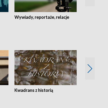
Wywiady, reportaże, relacje
Recepta na...
Z
Kwadrans z historią
Kartki z kal