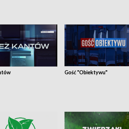
ntów
Gość "Obiektywu"