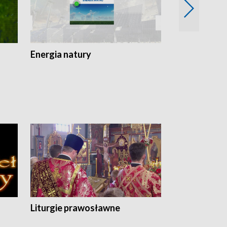
Energia natury
Ogród i nie t
Liturgie prawosławne