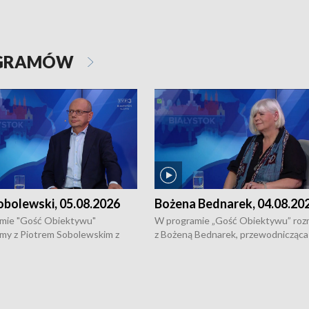
OGRAMÓW
obolewski, 05.08.2026
Bożena Bednarek, 04.08.20
mie "Gość Obiektywu"
W programie „Gość Obiektywu” ro
my z Piotrem Sobolewskim z
z Bożeną Bednarek, przewodnicząca
twa Amickus o możliwościach
Białostockiej Rady Seniorów, o walc
osób dotkniętych przemocą i
samotnością, pomysłach na to jak
u Ośrodka Pomocy Osobom
wyciągać osoby starsze z domów i j
zonym Przestępstwem.
ważne jest to by nie były same.