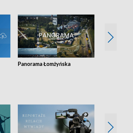
Panorama Łomżyńska
Przegląd suw