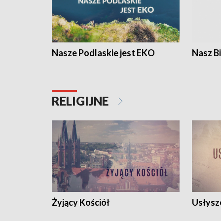
Nasze Podlaskie jest EKO
Nasz B
RELIGIJNE
Żyjący Kościół
Usłysz