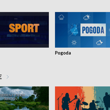
Pogoda
E