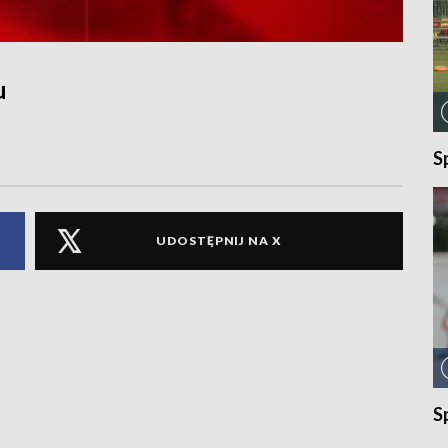
u
S
UDOSTĘPNIJ NA X
S