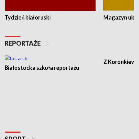
Tydzień białoruski
Magazyn ukra
REPORTAŻE
Z Koronkiewic
Białostocka szkoła reportażu
SPORT