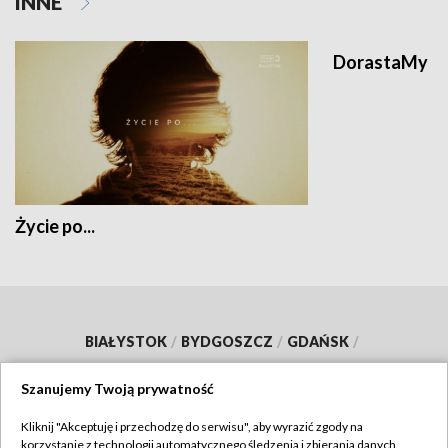
INNE
DorastaMy
Życie po...
BIAŁYSTOK
/
BYDGOSZCZ
/
GDAŃSK
/
GORZÓW WLKP.
/
KATOWICE
/
KIELCE
/
Szanujemy Twoją prywatność
KRAKÓW
/
LUBLIN
/
ŁÓDŹ
/
OLSZTYN
/
Kliknij "Akceptuję i przechodzę do serwisu", aby wyrazić zgody na
OPOLE
/
POZNAŃ
/
RZESZÓW
/
korzystanie z technologii automatycznego śledzenia i zbierania danych,