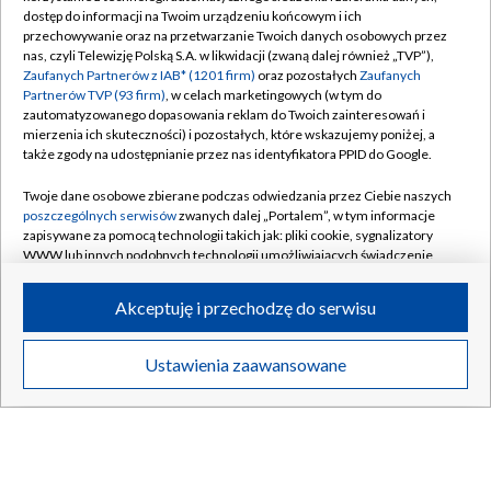
dostęp do informacji na Twoim urządzeniu końcowym i ich
SZCZECIN
/
WARSZAWA
/
WROCŁAW
przechowywanie oraz na przetwarzanie Twoich danych osobowych przez
nas, czyli Telewizję Polską S.A. w likwidacji (zwaną dalej również „TVP”),
Zaufanych Partnerów z IAB* (1201 firm)
oraz pozostałych
Zaufanych
Partnerów TVP (93 firm)
, w celach marketingowych (w tym do
zautomatyzowanego dopasowania reklam do Twoich zainteresowań i
Dołącz do nas:
mierzenia ich skuteczności) i pozostałych, które wskazujemy poniżej, a
także zgody na udostępnianie przez nas identyfikatora PPID do Google.
TVP
Twoje dane osobowe zbierane podczas odwiedzania przez Ciebie naszych
Abonament TVP
poszczególnych serwisów
zwanych dalej „Portalem”, w tym informacje
Regulamin TVP
zapisywane za pomocą technologii takich jak: pliki cookie, sygnalizatory
Emisja w TVP
WWW lub innych podobnych technologii umożliwiających świadczenie
Polityka prywatności
dopasowanych i bezpiecznych usług, personalizację treści oraz reklam,
Centrum informacji TVP
Moje zgody
udostępnianie funkcji mediów społecznościowych oraz analizowanie
Akceptuję i przechodzę do serwisu
ruchu w Internecie.
Naziemna Telewizja Cyfrowa
Pomoc
Sklep TVP
Twoje dane osobowe zbierane podczas odwiedzania przez Ciebie
Biuro reklamy
Ustawienia zaawansowane
poszczególnych serwisów
na Portalu, takie jak adresy IP, identyfikatory
Rada Programowa
Twoich urządzeń końcowych i identyfikatory plików cookie, informacje o
Kontakt
Twoich wyszukiwaniach w serwisach Portalu czy historia odwiedzin będą
System NOS
przetwarzane przez TVP,
Zaufanych Partnerów z IAB
oraz pozostałych
Zaufanych Partnerów TVP
dla realizacji następujących celów i funkcji:
Informacje o nadawcy
Kanały
przechowywania informacji na urządzeniu lub dostęp do nich, wyboru