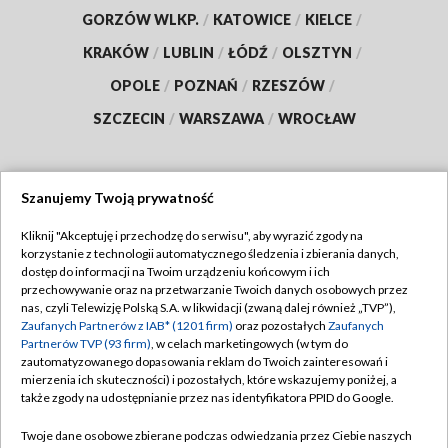
GORZÓW WLKP.
/
KATOWICE
/
KIELCE
/
KRAKÓW
/
LUBLIN
/
ŁÓDŹ
/
OLSZTYN
/
OPOLE
/
POZNAŃ
/
RZESZÓW
/
SZCZECIN
/
WARSZAWA
/
WROCŁAW
Szanujemy Twoją prywatność
Dołącz do nas:
Kliknij "Akceptuję i przechodzę do serwisu", aby wyrazić zgody na
korzystanie z technologii automatycznego śledzenia i zbierania danych,
TVP
dostęp do informacji na Twoim urządzeniu końcowym i ich
Abonament TVP
przechowywanie oraz na przetwarzanie Twoich danych osobowych przez
Regulamin TVP
nas, czyli Telewizję Polską S.A. w likwidacji (zwaną dalej również „TVP”),
Emisja w TVP
Polityka prywatności
Zaufanych Partnerów z IAB* (1201 firm)
oraz pozostałych
Zaufanych
Partnerów TVP (93 firm)
, w celach marketingowych (w tym do
Centrum informacji TVP
Moje zgody
zautomatyzowanego dopasowania reklam do Twoich zainteresowań i
mierzenia ich skuteczności) i pozostałych, które wskazujemy poniżej, a
Naziemna Telewizja Cyfrowa
Pomoc
także zgody na udostępnianie przez nas identyfikatora PPID do Google.
Sklep TVP
Biuro reklamy
Twoje dane osobowe zbierane podczas odwiedzania przez Ciebie naszych