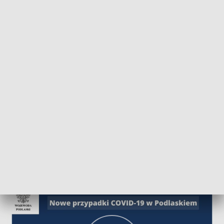
POWRÓT DO
BIAŁYSTOK
TVP REGIONY
Bilans pandemii w Podlaskiem
2020-07-06