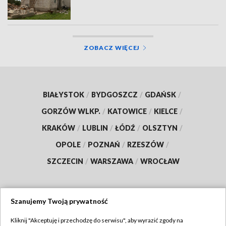
ZOBACZ WIĘCEJ
BIAŁYSTOK
/
BYDGOSZCZ
/
GDAŃSK
/
GORZÓW WLKP.
/
KATOWICE
/
KIELCE
/
KRAKÓW
/
LUBLIN
/
ŁÓDŹ
/
OLSZTYN
/
OPOLE
/
POZNAŃ
/
RZESZÓW
/
SZCZECIN
/
WARSZAWA
/
WROCŁAW
Szanujemy Twoją prywatność
Dołącz do nas:
Kliknij "Akceptuję i przechodzę do serwisu", aby wyrazić zgody na