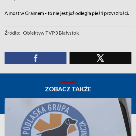
A most w Grannem - to nie jest już odległa pieśń przyszłości.
Źródło:
Obiektyw TVP3 Białystok
ZOBACZ TAKŻE