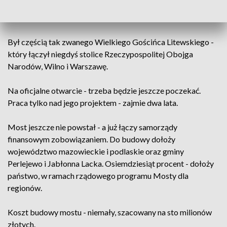
Most połączy Mazowsze z Podlasiem. Tak jak łączył - od
czasów wczesnego średniowiecza.
Był częścią tak zwanego Wielkiego Gościńca Litewskiego -
który łączył niegdyś stolice Rzeczypospolitej Obojga
Narodów, Wilno i Warszawę.
Na oficjalne otwarcie - trzeba będzie jeszcze poczekać.
Praca tylko nad jego projektem - zajmie dwa lata.
Most jeszcze nie powstał - a już łączy samorządy
finansowym zobowiązaniem. Do budowy dołoży
województwo mazowieckie i podlaskie oraz gminy
Perlejewo i Jabłonna Lacka. Osiemdziesiąt procent - dołoży
państwo, w ramach rządowego programu Mosty dla
regionów.
Koszt budowy mostu - niemały, szacowany na sto milionów
złotych.