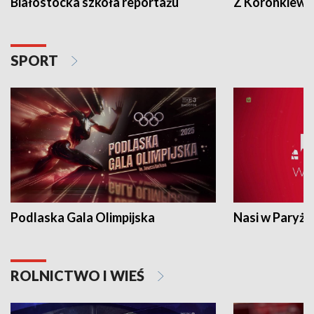
Białostocka szkoła reportażu
Z Koronkiewic
SPORT
Podlaska Gala Olimpijska
Nasi w Paryżu
ROLNICTWO I WIEŚ