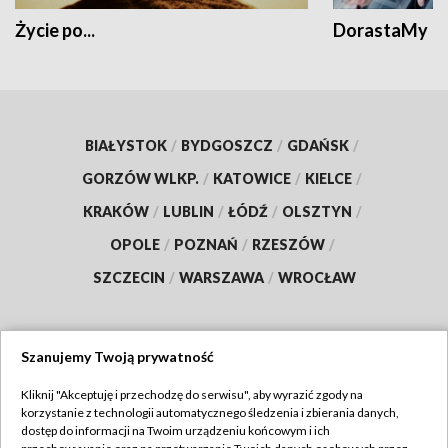
Życie po...
DorastaMy
BIAŁYSTOK
/
BYDGOSZCZ
/
GDAŃSK
/
GORZÓW WLKP.
/
KATOWICE
/
KIELCE
/
KRAKÓW
/
LUBLIN
/
ŁÓDŹ
/
OLSZTYN
/
OPOLE
/
POZNAŃ
/
RZESZÓW
/
SZCZECIN
/
WARSZAWA
/
WROCŁAW
Szanujemy Twoją prywatność
Dołącz do nas:
Kliknij "Akceptuję i przechodzę do serwisu", aby wyrazić zgody na
korzystanie z technologii automatycznego śledzenia i zbierania danych,
TVP
dostęp do informacji na Twoim urządzeniu końcowym i ich